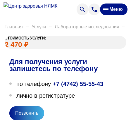
Анализы
Меню
Диагностика
Акции
Главная
Услуги
Лабораторные исследования
Д
Пациентам
СТОИМОСТЬ УСЛУГИ:
Вакансии
2 470
₽
Для получения услуги
О нас
запишетесь по телефону
Отзывы
по телефону
+7 (4742) 55-55-43
Закупки
лично в регистратуре
Вопрос — ответ
Направления деятельности
Позвонить
Новости