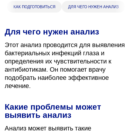
«Парус»
КАК ПОДГОТОВИТЬСЯ
ДЛЯ ЧЕГО НУЖЕН АНАЛИЗ
Адрес
399000, г. Липецк, Плехановское лесничество,
Ленинский лесхоз, квартал 67
Для чего нужен анализ
Понедельник — четверг
08:00–16:45
Этот анализ проводится для выявления
перерыв 12:00–12:30
бактериальных инфекций глаза и
Пятница
08:00–15:45
определения их чувствительности к
перерыв 12:00–12:30
антибиотикам. Он помогает врачу
Администратор
подобрать наиболее эффективное
+7 (4742) 72-73-31
лечение.
Какие проблемы может
выявить анализ
Версия для слабовидящих
Анализ может выявить такие