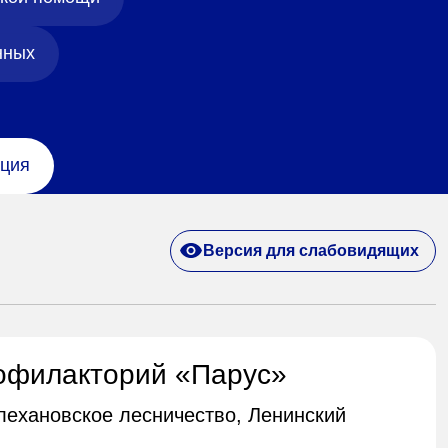
нных
ция
Версия для слабовидящих
офилакторий «Парус»
Плехановское лесничество, Ленинский