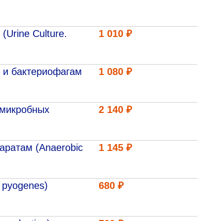
Urine Culture.
1 010 ₽
 и бактериофагам
1 080 ₽
имикробных
2 140 ₽
аратам (Anaerobic
1 145 ₽
 pyogenes)
680 ₽