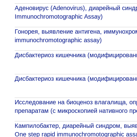
Аденовирус (Adenovirus), диарейный синдр
Адрес
398005, г. Липецк, пл. Металлургов, 1
Immunосhromotographic Assay)
Понедельник — пятница 7:30–20:00
Гонорея, выявление антигена, иммунохрома
Суббота 08:00–16:00
immunосhromotographic assay)
Дисбактериоз кишечника (модифицирован
Регистратура
+7 (4742) 55-55-43
Дисбактериоз кишечника (модифицирован
Исследование на биоценоз влагалища, оп
препаратам (с микроскопией нативного пр
Кампилобактер, диарейный синдром, выяв
One step rapid immunосhromotographic assa