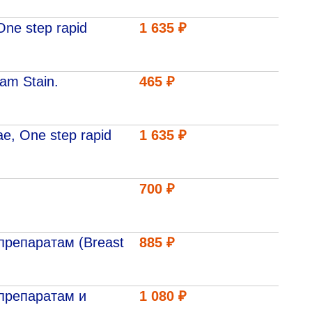
ne step rapid
1 635 ₽
am Stain.
465 ₽
, One step rapid
1 635 ₽
700 ₽
препаратам (Breast
885 ₽
препаратам и
1 080 ₽