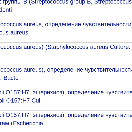
группы В (Streptococcus group B, Streptococcus 
denti
lococcus aureus, определение чувствительност
cus aureus
coccus aureus) (Staphylococcus aureus Culture. 
lococcus aureus), определение чувствительнос
. Bacte
oli O157:H7, эшерихиоз), определение чувствит
li O157:H7 Cul
oli O157:H7, эшерихиоз), определение чувствит
ам (Escherichia