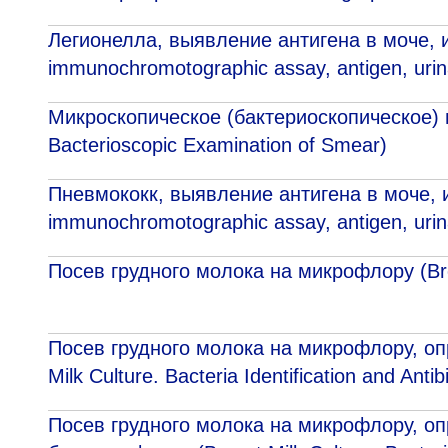
Легионелла, выявление антигена в моче, и
immunосhromotographic assay, antigen, urin
Микроскопическое (бактериоскопическое) 
Bacterioscopic Examination of Smear)
Пневмококк, выявление антигена в моче, 
immunосhromotographic assay, antigen, urin
Посев грудного молока на микрофлору (Breast
Посев грудного молока на микрофлору, о
Milk Culture. Bacteria Identification and Antib
Посев грудного молока на микрофлору, о