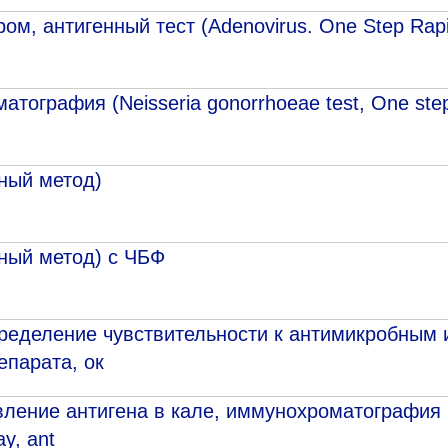
ом, антигенный тест (Adenovirus. One Step Rap
Адрес
399000, г. Липецк, П
Ленинский лесхоз, к
Понедельник — четверг
тография (Neisseria gonorrhoeae test, One step
08:00–16:45
перерыв 12:00–12:30
Пятница
ный метод)
08:00–15:45
перерыв 12:00–12:30
Администратор
+7 (4742) 72-73-31
ный метод) с ЧБФ
ределение чувствительности к антимикробным 
епарата, ок
ление антигена в кале, иммунохроматография (
y, ant