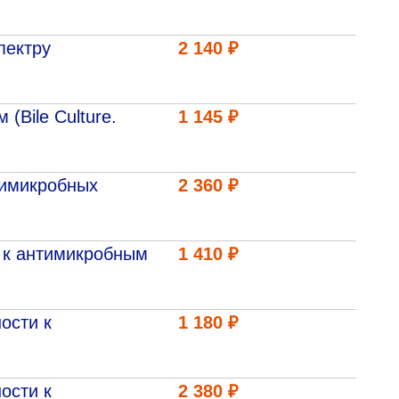
пектру
2 140 ₽
Bile Culture.
1 145 ₽
тимикробных
2 360 ₽
ти к антимикробным
1 410 ₽
ости к
1 180 ₽
ости к
2 380 ₽