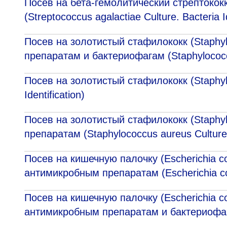
Посев на бета-гемолитический стрептококк 
(Streptococcus agalactiae Culture. Bacteria I
Посев на золотистый стафилококк (Staphy
препаратам и бактериофагам (Staphylococ
Посев на золотистый стафилококк (Staphylo
Identification)
Посев на золотистый стафилококк (Staphy
препаратам (Staphylococcus aureus Culture
Посев на кишечную палочку (Escherichia c
антимикробным препаратам (Escherichia co
Посев на кишечную палочку (Escherichia c
антимикробным препаратам и бактериофаг