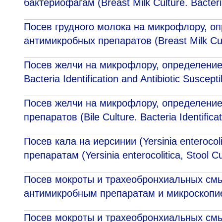
бактериофагам (Breast Milk Culture. Bacteria
Посев грудного молока на микрофлору, о
антимикробных препаратов (Breast Milk Cult
Посев желчи на микрофлору, определение 
Bacteria Identification and Antibiotic Susceptib
Посев желчи на микрофлору, определение
препаратов (Bile Culture. Bacteria Identificat
Посев кала на иерсинии (Yersinia enteroco
препаратам (Yersinia enterocolitica, Stool C
Посев мокроты и трахеобронхиальных смы
антимикробным препаратам и микроскопие
Посев мокроты и трахеобронхиальных смы