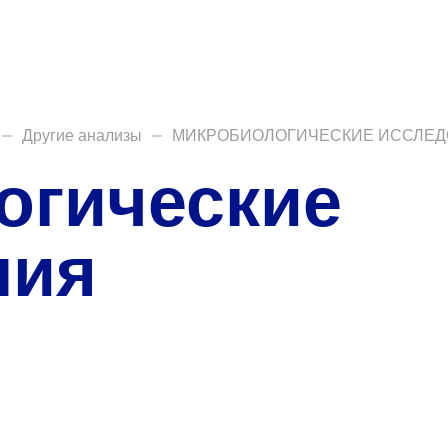
О нас
Закупки
Направления деятельн
Другие анализы
МИКРОБИОЛОГИЧЕСКИЕ ИССЛЕДОВА
Прейскурант цен
огические
Контакты
ния
Версия для слабовид
Санаторий-пр