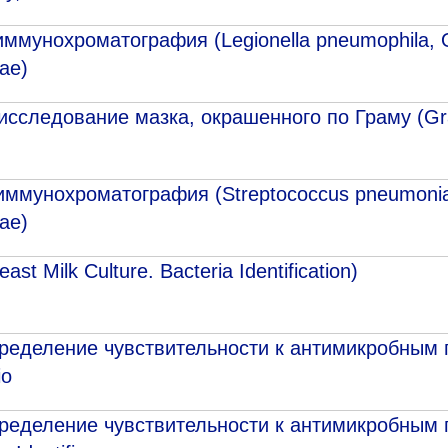
ммунохроматография (Legionella pneumophila, O
ae)
исследование мазка, окрашенного по Граму (Gr
иммунохроматография (Streptococcus pneumoniae
ae)
 Milk Culture. Bacteria Identification)
пределение чувствительности к антимикробным 
io
пределение чувствительности к антимикробным 