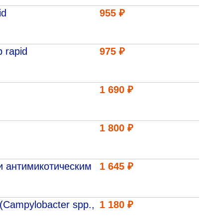
id
955 ₽
лехановское лесничество,
вартал 67
 rapid
975 ₽
1 690 ₽
1 800 ₽
и антимикотическим
1 645 ₽
Campylobacter spp.,
1 180 ₽