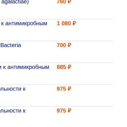
agalactiae)
760 ₽
и к антимикробным
1 080 ₽
Bacteria
700 ₽
ти к антимикробным
885 ₽
ельности к
975 ₽
ельности к
975 ₽