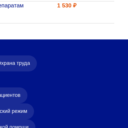
епаратам
1 530 ₽
храна труда
ациентов
ский режим
ской помощи