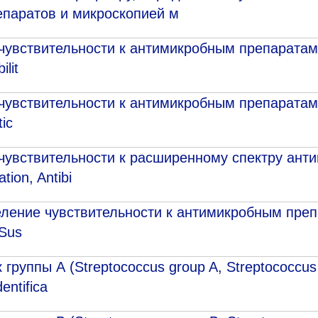
паратов и микроскопией м
увствительности к антимикробным препаратам (
ilit
чувствительности к антимикробным препаратам
tic
чувствительности к расширенному спектру ант
tion, Antibi
ление чувствительности к антимикробным преп
 Sus
группы А (Streptococcus group A, Streptococcus
entifica