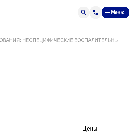
Меню
Отзывы
Вопрос — ответ
ости
Новости
НИЯ: НЕСПЕЦИФИЧЕСКИЕ ВОСПАЛИТЕЛЬНЫЕ ЗАБОЛЕВАНИ
Спроси врача
ящих
офилакторий «Парус»
Цены