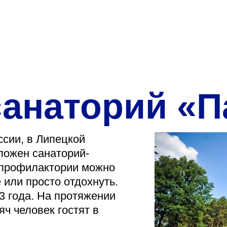
О нас
Закупки
Направления деятельн
Прейскурант цен
санаторий «П
Контакты
сии, в Липецкой
ложен санаторий-
-профилактории можно
Версия для слабовид
 или просто отдохнуть.
3 года. На протяжении
яч человек гостят в
Санаторий-пр