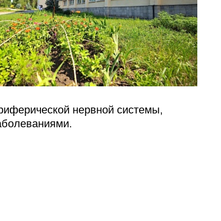
лехановское лесничество,
вартал 67
ериферической нервной системы,
аболеваниями.