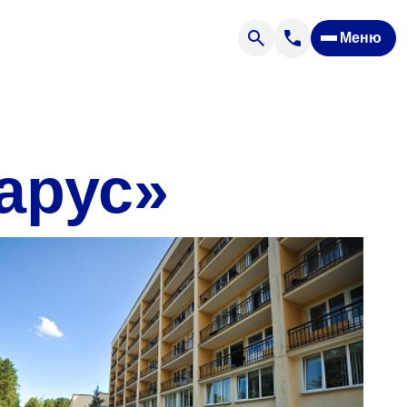
Меню
Отзывы
Вопрос — ответ
ости
Новости
Спроси врача
арус»
ящих
офилакторий «Парус»