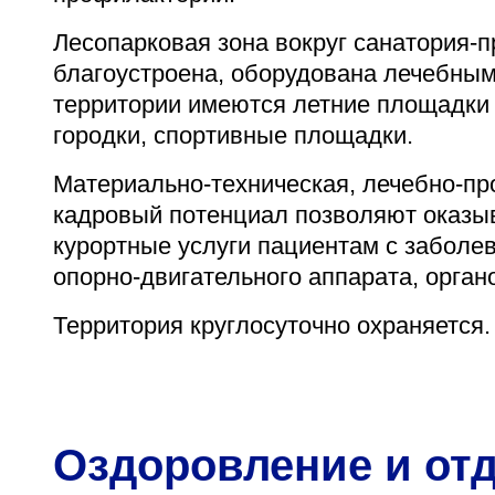
Адрес
Лесопарковая зона вокруг санатория-
398005, г. Липецк, пл. Металлургов, 1
благоустроена, оборудована лечебным
Понедельник — пятница 7:30–20:00
территории имеются летние площадки 
Суббота 08:00–16:00
городки, спортивные площадки.
Материально-техническая, лечебно-пр
кадровый потенциал позволяют оказыв
курортные услуги пациентам с заболе
Регистратура
опорно-двигательного аппарата, орга
+7 (4742) 55-55-43
Территория круглосуточно охраняется.
Оздоровление и отд