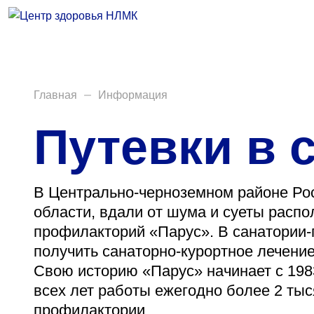
Врачи
Услуги
Анализы
Главная
Информация
Путевки в 
Диагностика
Акции
В Центрально-черноземном районе Рос
Пациентам
области, вдали от шума и суеты распо
Вакансии
профилакторий «Парус». В санатории
получить санаторно-курортное лечение
Свою историю «Парус» начинает с 198
всех лет работы ежегодно более 2 тыс
Центр здоровья НЛМК
профилактории.