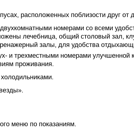
усах, расположенных поблизости друг от д
и двухкомнатными номерами со всеми удобст
ложены лечебница, общий столовый зал, клу
тренажерный залы, для удобства отдыхающ
двух- и трехместными номерами улучшенной 
виям проживания.
 холодильниками.
звезды».
ого меню по показаниям.