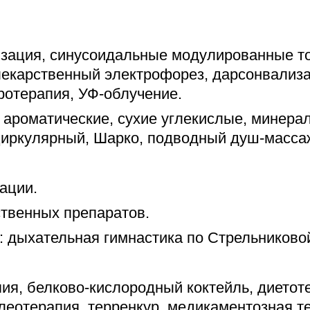
изация, синусоидальные модулированные т
 лекарственный электрофорез, дарсонвализ
ротерапия, УФ-облучение.
 ароматические, сухие углекислые, минера
иркулярный, Шарко, подводный душ-масса
.
ации.
твенных препаратов.
 дыхательная гимнастика по Стрельниковой
ия, белково-кислородный коктейль, диетоте
леотерапия, терренкур, медикаментозная т