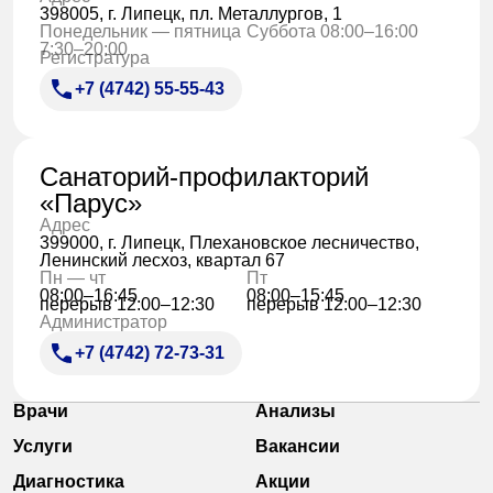
398005, г. Липецк, пл. Металлургов, 1
Прейскурант цен
Понедельник — пятница
Суббота 08:00–16:00
7:30–20:00
Регистратура
Спроси врача
+7 (4742) 55-55-43
Контакты
Санаторий-профилакторий
«Парус»
Центр здоровья НЛМК
Адрес
399000, г. Липецк, Плехановское лесничество,
Адрес
Ленинский лесхоз, квартал 67
398005, г. Липецк, пл. Металлургов, 1
Пн — чт
Пт
08:00–16:45
08:00–15:45
перерыв 12:00–12:30
перерыв 12:00–12:30
Понедельник — пятница 7:30–20:00
Администратор
Суббота 08:00–16:00
+7 (4742) 72-73-31
Регистратура
+7 (4742) 55-55-43
Врачи
Анализы
Услуги
Вакансии
Санаторий-профилакторий
Диагностика
Акции