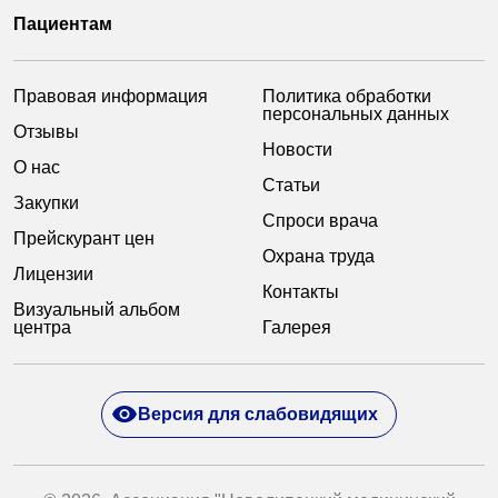
«Парус»
Пациентам
Адрес
399000, г. Липецк, Плехановское лесничество,
Правовая информация
Политика обработки
Ленинский лесхоз, квартал 67
персональных данных
Отзывы
Понедельник — четверг
Новости
08:00–16:45
О нас
перерыв 12:00–12:30
Статьи
Закупки
Пятница
Спроси врача
08:00–15:45
Прейскурант цен
перерыв 12:00–12:30
Охрана труда
Администратор
Лицензии
Контакты
+7 (4742) 72-73-31
Визуальный альбом
центра
Галерея
Версия для слабовидящих
Версия для слабовидящих