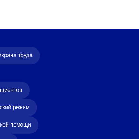
храна труда
ациентов
ский режим
ской помощи