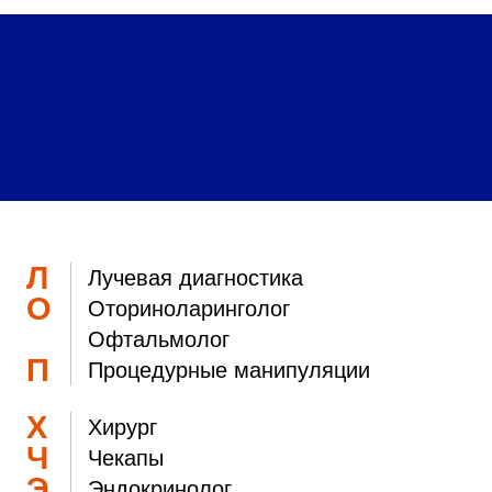
ки считается одним из наиболее информативных и
 подозрительного уплотнения или гипертрофированного ли
раничную опухоль, рак молочной железы на ранней стадии.
Л
Лучевая диагностика
О
Оториноларинголог
Офтальмолог
П
Процедурные манипуляции
Х
Хирург
Ч
Чекапы
Э
Эндокринолог