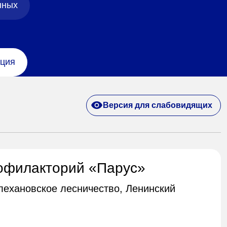
нных
ция
Версия для слабовидящих
офилакторий «Парус»
Плехановское лесничество, Ленинский