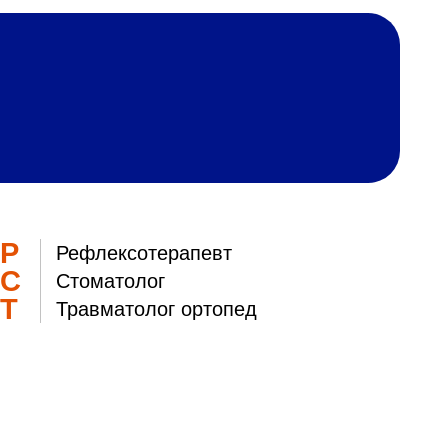
мфоузла,
Р
Рефлексотерапевт
С
Стоматолог
Т
Травматолог ортопед