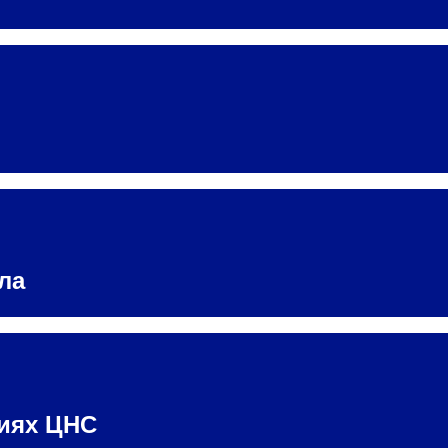
Адрес
399000, г. Липецк, П
Ленинский лесхоз, к
Понедельник — четверг
08:00–16:45
перерыв 12:00–12:30
Пятница
08:00–15:45
перерыв 12:00–12:30
Администратор
+7 (4742) 72-73-31
ла
ниях ЦНС