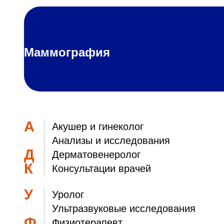
Маммография
Маммография - рентгенологический метод диагности
достоверных, помогает определить характер любого
выявить кисту, фиброзно-кистозную мастопатию, пог
А
Акушер и гинеколог
Анализы и исследования
Д
Дерматовенеролог
К
Консультации врачей
У
Уролог
Ультразвуковые исследования
Ф
Физиотерапевт