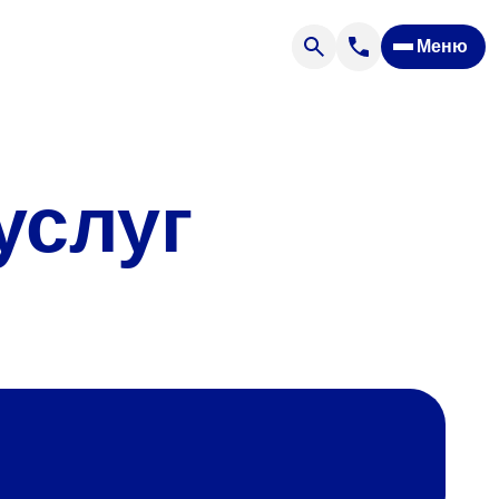
Меню
Отзывы
Вопрос — ответ
ости
Новости
Спроси врача
услуг
ящих
офилакторий «Парус»