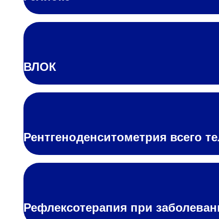
Адрес
398005, г. Липецк, пл. Металлургов, 1
Понедельник — пятница 7:30–20:00
Суббота 08:00–16:00
ВЛОК
Регистратура
+7 (4742) 55-55-43
Рентгеноденситометрия всего те
Рефлексотерапия при заболева