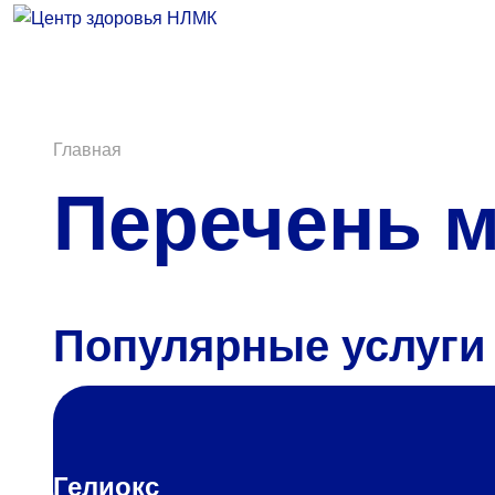
Врачи
Услуги
Анализы
Главная
Перечень м
Диагностика
Акции
Пациентам
Популярные услуги
Вакансии
Центр здоровья НЛМК
Гелиокс