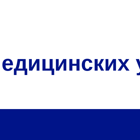
О нас
Закупки
Направления деятельн
Прейскурант цен
едицинских 
Контакты
Версия для слабовид
Санаторий-пр