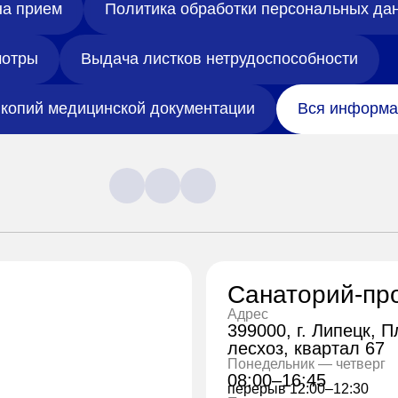
на прием
Политика обработки персональных да
отры
Выдача листков нетрудоспособности
копий медицинской документации
Вся информа
Санаторий-пр
Адрес
399000, г. Липецк, 
лесхоз, квартал 67
Понедельник — четверг
08:00–16:45
перерыв 12:00–12:30