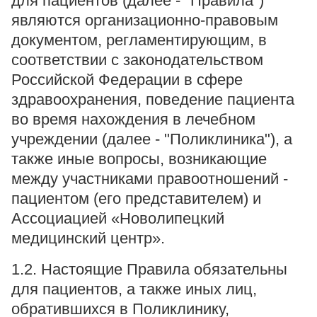
для пациентов (далее - "Правила")
Прейскурант цен
являются организационно-правовым
документом, регламентирующим, в
Спроси врача
соответствии с законодательством
Контакты
Российской Федерации в сфере
здравоохранения, поведение пациента
во время нахождения в лечебном
Центр здоровья НЛМК
учреждении (далее - "Поликлиника"), а
также иные вопросы, возникающие
Адрес
между участниками правоотношений -
398005, г. Липецк, пл. Металлургов, 1
пациентом (его представителем) и
Понедельник — пятница 7:30–20:00
Ассоциацией «Новолипецкий
Суббота 08:00–16:00
Регистратура
медицинский центр».
+7 (4742) 55-55-43
1.2. Настоящие Правила обязательны
для пациентов, а также иных лиц,
обратившихся в Поликлинику,
Санаторий-профилакторий