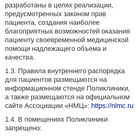
«Парус»
разработаны в целях реализации,
предусмотренных законом прав
Адрес
пациента, создания наиболее
399000, г. Липецк, Плехановское лесничество,
Ленинский лесхоз, квартал 67
благоприятных возможностей оказания
Понедельник — четверг
пациенту своевременной медицинской
08:00–16:45
помощи надлежащего объема и
перерыв 12:00–12:30
качества.
Пятница
08:00–15:45
перерыв 12:00–12:30
1.3. Правила внутреннего распорядка
Администратор
для пациентов размещаются на
+7 (4742) 72-73-31
информационном стенде Поликлиники,
а также размещаются на официальном
сайте Ассоциации «НМЦ»:
https://nlmc.ru
1.4. В помещениях Поликлиники
запрещено:
Версия для слабовидящих