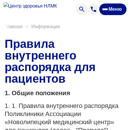
Анализы
Меню
Диагностика
Акции
Главная
Информация
Пациентам
Правила
Вакансии
внутреннего
распорядка для
О нас
пациентов
Отзывы
Закупки
1. Общие положения
Вопрос — ответ
1. 1. Правила внутреннего распорядка
Направления деятельности
Поликлиники Ассоциации
«Новолипецкий медицинский центр»
Новости