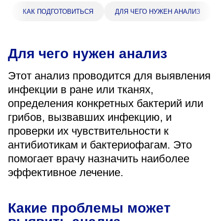
«Парус»
КАК ПОДГОТОВИТЬСЯ
ДЛЯ ЧЕГО НУЖЕН АНАЛИЗ
Адрес
399000, г. Липецк, Плехановское лесничество,
Ленинский лесхоз, квартал 67
Для чего нужен анализ
Понедельник — четверг
08:00–16:45
Этот анализ проводится для выявления
перерыв 12:00–12:30
инфекции в ране или тканях,
Пятница
08:00–15:45
определения конкретных бактерий или
перерыв 12:00–12:30
грибов, вызвавших инфекцию, и
Администратор
проверки их чувствительности к
+7 (4742) 72-73-31
антибиотикам и бактериофагам. Это
помогает врачу назначить наиболее
эффективное лечение.
Какие проблемы может
Версия для слабовидящих