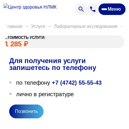
Анализы
Меню
Диагностика
Акции
Главная
Услуги
Лабораторные исследования
Д
Пациентам
СТОИМОСТЬ УСЛУГИ:
Вакансии
1 285
₽
Для получения услуги
О нас
запишетесь по телефону
Отзывы
по телефону
+7 (4742) 55-55-43
Закупки
лично в регистратуре
Вопрос — ответ
Направления деятельности
Позвонить
Новости