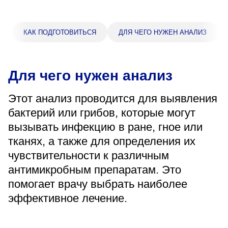
«Парус»
Адрес
КАК ПОДГОТОВИТЬСЯ
ДЛЯ ЧЕГО НУЖЕН АНАЛИЗ
399000, г. Липецк, Плехановское лесничество,
Ленинский лесхоз, квартал 67
Понедельник — четверг
08:00–16:45
Для чего нужен анализ
перерыв 12:00–12:30
Пятница
Этот анализ проводится для выявления
08:00–15:45
бактерий или грибов, которые могут
перерыв 12:00–12:30
Администратор
вызывать инфекцию в ране, гное или
+7 (4742) 72-73-31
тканях, а также для определения их
чувствительности к различным
антимикробным препаратам. Это
помогает врачу выбрать наиболее
эффективное лечение.
Версия для слабовидящих