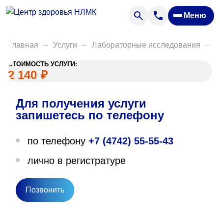
Анализы
Меню
Диагностика
Акции
Главная
Услуги
Лабораторные исследования
Д
Пациентам
СТОИМОСТЬ УСЛУГИ:
Вакансии
2 140
₽
Для получения услуги
О нас
запишетесь по телефону
Отзывы
по телефону
+7 (4742) 55-55-43
Закупки
лично в регистратуре
Вопрос — ответ
Направления деятельности
Позвонить
Новости