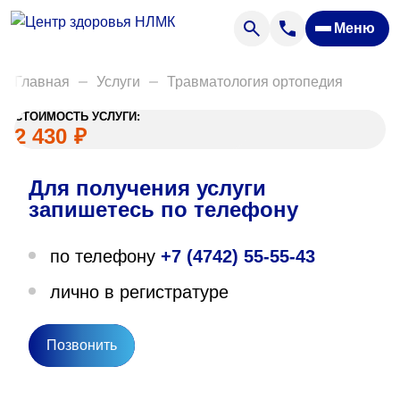
Анализы
Меню
Диагностика
Акции
Главная
Услуги
Травматология ортопедия
Пациентам
СТОИМОСТЬ УСЛУГИ:
Вакансии
2 430
₽
Для получения услуги
О нас
запишетесь по телефону
Отзывы
по телефону
+7 (4742) 55-55-43
Закупки
лично в регистратуре
Вопрос — ответ
Направления деятельности
Позвонить
Новости