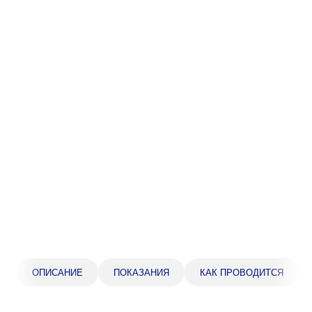
Прейскурант цен
Спроси врача
Контакты
Центр здоровья НЛМК
Адрес
398005, г. Липецк, пл. Металлургов, 1
Понедельник — пятница 7:30–20:00
Суббота 08:00–16:00
Регистратура
+7 (4742) 55-55-43
ОПИСАНИЕ
ПОКАЗАНИЯ
КАК ПРОВОДИТСЯ
Санаторий-профилакторий