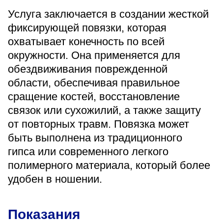
«Парус»
Услуга заключается в создании жесткой
фиксирующей повязки, которая
Адрес
399000, г. Липецк, Плехановское лесничество,
охватывает конечность по всей
Ленинский лесхоз, квартал 67
окружности. Она применяется для
Понедельник — четверг
обездвиживания поврежденной
08:00–16:45
перерыв 12:00–12:30
области, обеспечивая правильное
Пятница
сращение костей, восстановление
08:00–15:45
перерыв 12:00–12:30
связок или сухожилий, а также защиту
Администратор
от повторных травм. Повязка может
+7 (4742) 72-73-31
быть выполнена из традиционного
гипса или современного легкого
полимерного материала, который более
удобен в ношении.
Версия для слабовидящих
Показания