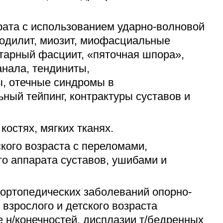
рата с использованием ударно-волновой
кодилит, миозит, миофасциальные
нтарный фасциит, «пяточная шпора»,
анала, тендиниты,
, отечные синдромы в
ный тейпинг, контрактуры суставов и
костях, мягких тканях.
кого возраста с переломами,
о аппарата суставов, ушибами и
 ортопедических заболеваний опорно-
 взрослого и детского возраста
е н/конечностей, дисплазии т/бедренных