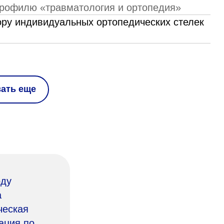
рофилю «травматология и ортопедия»
ору индивидуальных ортопедических стелек
зать еще
оду
а
ческая
ация по