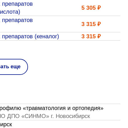
 препаратов
5 305 ₽
ислота)
 препаратов
3 315 ₽
 препаратов (кеналог)
3 315 ₽
зать еще
рофилю «травматология и ортопедия»
НО ДПО «СИНМО» г. Новосибирск
ирск