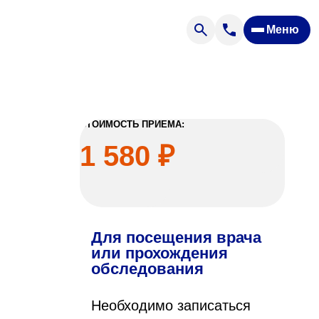
Меню
Отзывы
Вопрос — ответ
ости
Новости
Спроси врача
СТОИМОСТЬ ПРИЕМА:
1 580 ₽
Для посещения врача
ящих
или прохождения
обследования
офилакторий «Парус»
Необходимо записаться