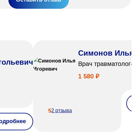
Симонов Илья 
тольевич
Врач травматолог-о
1 580 ₽
П
5
2 отзыва
одробнее