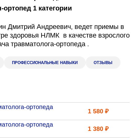
-ортопед 1 категории
Адрес
399000, г. Липецк, П
Ленинский лесхоз, к
н Дмитрий Андреевич, ведет приемы в
Понедельник — четверг
ре здоровья НЛМК в качестве взрослого
08:00–16:45
перерыв 12:00–12:30
ача травматолога-ортопеда .
Пятница
08:00–15:45
перерыв 12:00–12:30
ПРОФЕССИОНАЛЬНЫЕ НАВЫКИ
ОТЗЫВЫ
Администратор
+7 (4742) 72-73-31
матолога-ортопеда
1 580 ₽
матолога-ортопеда
1 380 ₽