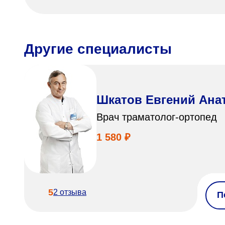
Другие специалисты
Шкатов Евгений Ана
Врач траматолог-ортопед
1 580 ₽
5
2 отзыва
П