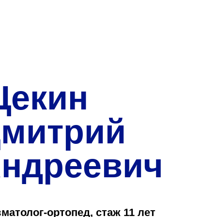
О нас
Закупки
Направления деятельн
Прейскурант цен
екин
Контакты
митрий
ндреевич
Версия для слабовид
Санаторий-пр
матолог-ортопед, стаж 11 лет