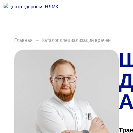
Врачи
Услуги
Анализы
Главная
Каталог специализаций врачей
Щ
Диагностика
Акции
Д
Пациентам
А
Вакансии
Центр здоровья НЛМК
Трав