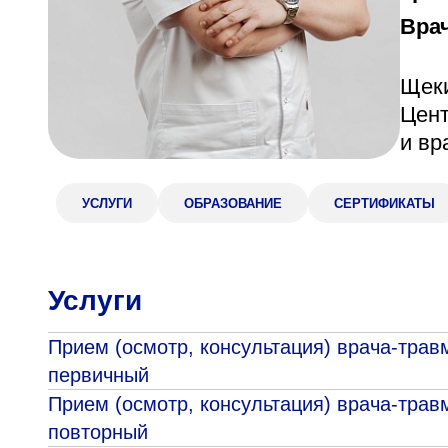
Врач
Адрес
398005, г. Липецк, пл. Металлургов, 1
Понедельник — пятница 7:30–20:00
Щеки
Цент
Суббота 08:00–16:00
и вр
УСЛУГИ
ОБРАЗОВАНИЕ
СЕРТИФИКАТЫ
Регистратура
+7 (4742) 55-55-43
Услуги
Прием (осмотр, консультация) врача-трав
первичный
Прием (осмотр, консультация) врача-трав
повторный