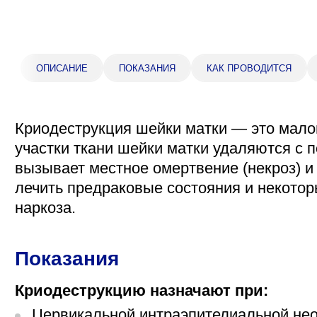
Прейскурант цен
Спроси врача
ОПИСАНИЕ
ПОКАЗАНИЯ
КАК ПРОВОДИТСЯ
Контакты
Криодеструкция шейки матки — это мало
Центр здоровья НЛМК
участки ткани шейки матки удаляются с 
вызывает местное омертвение (некроз) и
Адрес
398005, г. Липецк, пл. Металлургов, 1
лечить предраковые состояния и некото
Понедельник — пятница 7:30–20:00
наркоза.
Суббота 08:00–16:00
Регистратура
Показания
+7 (4742) 55-55-43
Криодеструкцию назначают при:
Санаторий-профилакторий
Цервикальной интраэпителиальной неопла