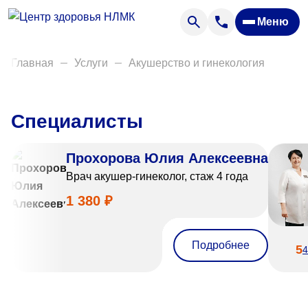
Анализы
Меню
Диагностика
Акции
Главная
Услуги
Акушерство и гинекология
Пациентам
Вакансии
Специалисты
О нас
Прохорова Юлия Алексеевна
Врач акушер-гинеколог, стаж 4 года
Отзывы
1 380 ₽
Закупки
Вопрос — ответ
Подробнее
5
4
Направления деятельности
Новости