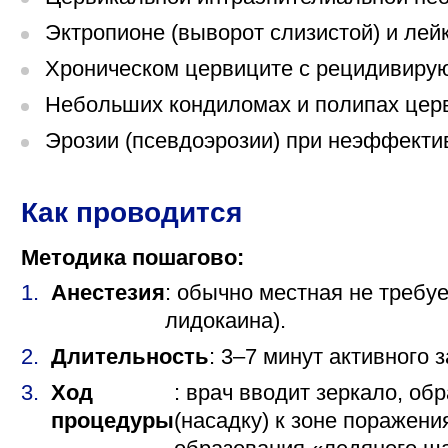
«Парус»
Эктропионе (выворот слизистой) и лей
Адрес
Хроническом цервиците с рецидивиру
399000, г. Липецк, Плехановское лесничество,
Ленинский лесхоз, квартал 67
Небольших кондиломах и полипах церв
Понедельник — четверг
Эрозии (псевдоэрозии) при неэффекти
08:00–16:45
перерыв 12:00–12:30
Пятница
08:00–15:45
Как проводится
перерыв 12:00–12:30
Администратор
Методика пошагово:
+7 (4742) 72-73-31
Анестезия
: обычно местная не требу
лидокаина).
Длительность
: 3–7 минут активного 
Ход
: врач вводит зеркало, о
процедуры
(насадку) к зоне поражени
Версия для слабовидящих