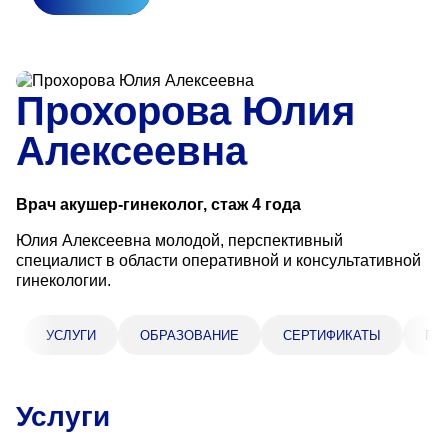
Прейскурант цен
Спроси врача
Прохорова Юлия
Контакты
Алексеевна
Центр здоровья НЛМК
Врач акушер-гинеколог, стаж 4 года
Адрес
Юлия Алексеевна молодой, перспективный
398005, г. Липецк, пл. Металлургов, 1
специалист в области оперативной и консультативной
гинекологии.
Понедельник — пятница 7:30–20:00
Суббота 08:00–16:00
Регистратура
УСЛУГИ
ОБРАЗОВАНИЕ
СЕРТИФИКАТЫ
ПР
+7 (4742) 55-55-43
Услуги
Санаторий-профилакторий