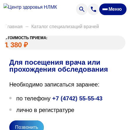
Анализы
Меню
Диагностика
Акции
Главная
Каталог специализаций врачей
Пациентам
СТОИМОСТЬ ПРИЕМА:
Вакансии
1 380 ₽
Для посещения врача или
О нас
прохождения обследования
Отзывы
Необходимо записаться заранее:
Закупки
по телефону
+7 (4742) 55-55-43
Вопрос — ответ
лично в регистратуре
Направления деятельности
Новости
Позвонить