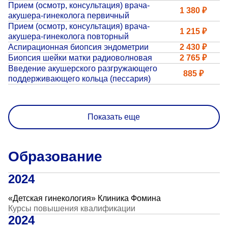
«Парус»
Прием (осмотр, консультация) врача-
1 380 ₽
акушера-гинеколога первичный
Прием (осмотр, консультация) врача-
Адрес
1 215 ₽
акушера-гинеколога повторный
399000, г. Липецк, Плехановское лесничество,
Ленинский лесхоз, квартал 67
Аспирационная биопсия эндометрии
2 430 ₽
Биопсия шейки матки радиоволновая
2 765 ₽
Понедельник — четверг
Введение акушерского разгружающего
08:00–16:45
885 ₽
поддерживающего кольца (пессария)
перерыв 12:00–12:30
Пятница
08:00–15:45
перерыв 12:00–12:30
Показать еще
Администратор
+7 (4742) 72-73-31
Образование
2024
«Детская гинекология» Клиника Фомина
Курсы повышения квалификации
Версия для слабовидящих
2024