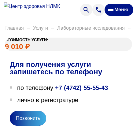
Анализы
Меню
Диагностика
Акции
Главная
Услуги
Лабораторные исследования
Д
Пациентам
СТОИМОСТЬ УСЛУГИ:
Вакансии
9 010
₽
Для получения услуги
О нас
запишетесь по телефону
Отзывы
по телефону
+7 (4742) 55-55-43
Закупки
лично в регистратуре
Вопрос — ответ
Направления деятельности
Позвонить
Новости