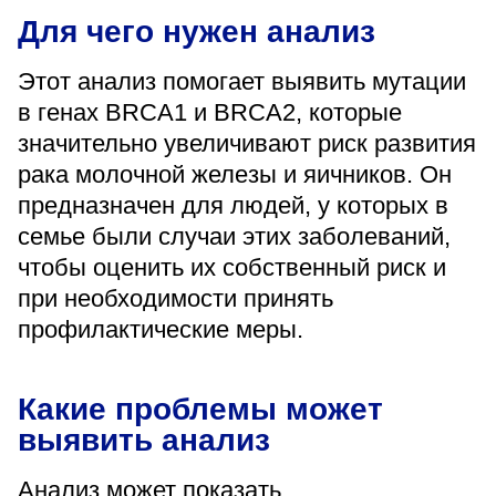
«Парус»
Для чего нужен анализ
Адрес
Этот анализ помогает выявить мутации
399000, г. Липецк, Плехановское лесничество,
Ленинский лесхоз, квартал 67
в генах BRCA1 и BRCA2, которые
Понедельник — четверг
значительно увеличивают риск развития
08:00–16:45
рака молочной железы и яичников. Он
перерыв 12:00–12:30
предназначен для людей, у которых в
Пятница
08:00–15:45
семье были случаи этих заболеваний,
перерыв 12:00–12:30
Администратор
чтобы оценить их собственный риск и
+7 (4742) 72-73-31
при необходимости принять
профилактические меры.
Какие проблемы может
выявить анализ
Версия для слабовидящих
Анализ может показать