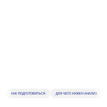
Прейскурант цен
Спроси врача
Контакты
Центр здоровья НЛМК
Адрес
398005, г. Липецк, пл. Металлургов, 1
Понедельник — пятница 7:30–20:00
Суббота 08:00–16:00
Регистратура
+7 (4742) 55-55-43
КАК ПОДГОТОВИТЬСЯ
ДЛЯ ЧЕГО НУЖЕН АНАЛИЗ
Санаторий-профилакторий