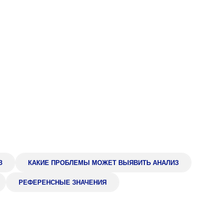
Адрес
399000, г. Липецк, П
Ленинский лесхоз, к
Понедельник — четверг
08:00–16:45
перерыв 12:00–12:30
Пятница
08:00–15:45
перерыв 12:00–12:30
Администратор
+7 (4742) 72-73-31
З
КАКИЕ ПРОБЛЕМЫ МОЖЕТ ВЫЯВИТЬ АНАЛИЗ
РЕФЕРЕНСНЫЕ ЗНАЧЕНИЯ