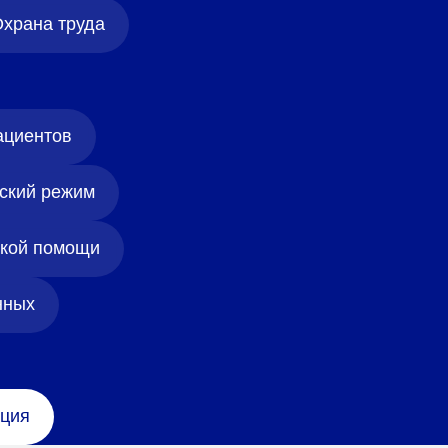
храна труда
ациентов
ский режим
ской помощи
нных
ция