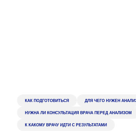
Адрес
398005, г. Липецк, пл. Металлургов, 1
Понедельник — пятница 7:30–20:00
Суббота 08:00–16:00
Регистратура
+7 (4742) 55-55-43
КАК ПОДГОТОВИТЬСЯ
ДЛЯ ЧЕГО НУЖЕН АНАЛИ
НУЖНА ЛИ КОНСУЛЬТАЦИЯ ВРАЧА ПЕРЕД АНАЛИЗОМ
К КАКОМУ ВРАЧУ ИДТИ С РЕЗУЛЬТАТАМИ