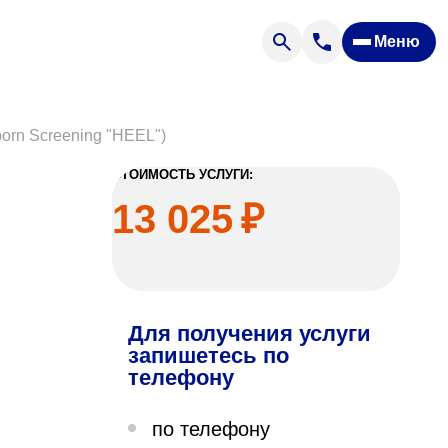
Меню
Отзывы
Вопрос — ответ
ости
Новости
orn Screening "HEEL")
Спроси врача
СТОИМОСТЬ УСЛУГИ:
13 025
₽
Для получения услуги
ящих
запишетесь по
телефону
офилакторий «Парус»
по телефону