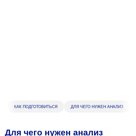
Прейскурант цен
Спроси врача
Контакты
Центр здоровья НЛМК
Адрес
398005, г. Липецк, пл. Металлургов, 1
Понедельник — пятница 7:30–20:00
Суббота 08:00–16:00
Регистратура
КАК ПОДГОТОВИТЬСЯ
ДЛЯ ЧЕГО НУЖЕН АНАЛИЗ
+7 (4742) 55-55-43
Для чего нужен анализ
Санаторий-профилакторий