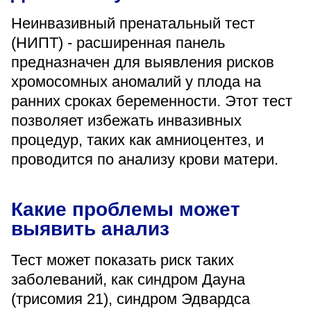
«Парус»
Неинвазивный пренатальный тест
(НИПТ) - расширенная панель
Адрес
399000, г. Липецк, Плехановское лесничество,
предназначен для выявления рисков
Ленинский лесхоз, квартал 67
хромосомных аномалий у плода на
Понедельник — четверг
08:00–16:45
ранних сроках беременности. Этот тест
перерыв 12:00–12:30
позволяет избежать инвазивных
Пятница
процедур, таких как амниоцентез, и
08:00–15:45
перерыв 12:00–12:30
проводится по анализу крови матери.
Администратор
+7 (4742) 72-73-31
Какие проблемы может
выявить анализ
Тест может показать риск таких
заболеваний, как синдром Дауна
Версия для слабовидящих
(трисомия 21), синдром Эдвардса