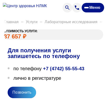
Анализы
Меню
Диагностика
Акции
Главная
Услуги
Лабораторные исследования
Д
Пациентам
СТОИМОСТЬ УСЛУГИ:
Вакансии
37 657
₽
Для получения услуги
О нас
запишетесь по телефону
Отзывы
по телефону
+7 (4742) 55-55-43
Закупки
лично в регистратуре
Вопрос — ответ
Направления деятельности
Позвонить
Новости