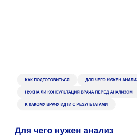
Адрес
398005, г. Липецк, пл. Металлургов, 1
Понедельник — пятница 7:30–20:00
Суббота 08:00–16:00
Регистратура
+7 (4742) 55-55-43
КАК ПОДГОТОВИТЬСЯ
ДЛЯ ЧЕГО НУЖЕН АНАЛИ
НУЖНА ЛИ КОНСУЛЬТАЦИЯ ВРАЧА ПЕРЕД АНАЛИЗОМ
К КАКОМУ ВРАЧУ ИДТИ С РЕЗУЛЬТАТАМИ
Для чего нужен анализ