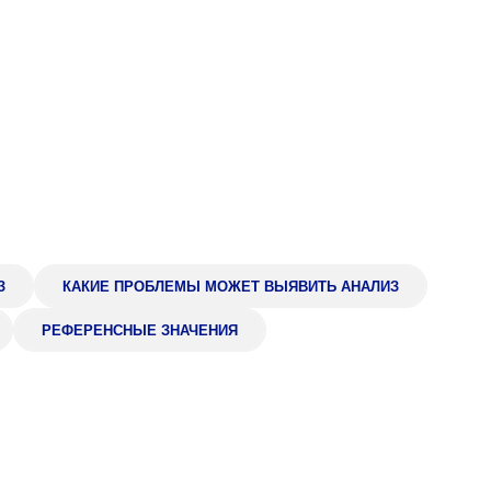
Адрес
399000, г. Липецк, П
Ленинский лесхоз, к
Понедельник — четверг
08:00–16:45
перерыв 12:00–12:30
Пятница
08:00–15:45
перерыв 12:00–12:30
Администратор
+7 (4742) 72-73-31
З
КАКИЕ ПРОБЛЕМЫ МОЖЕТ ВЫЯВИТЬ АНАЛИЗ
РЕФЕРЕНСНЫЕ ЗНАЧЕНИЯ