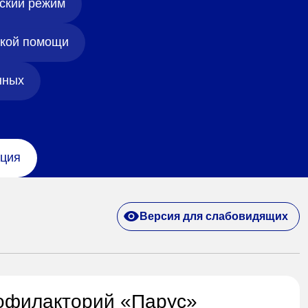
ский режим
ской помощи
нных
ция
Версия для слабовидящих
офилакторий «Парус»