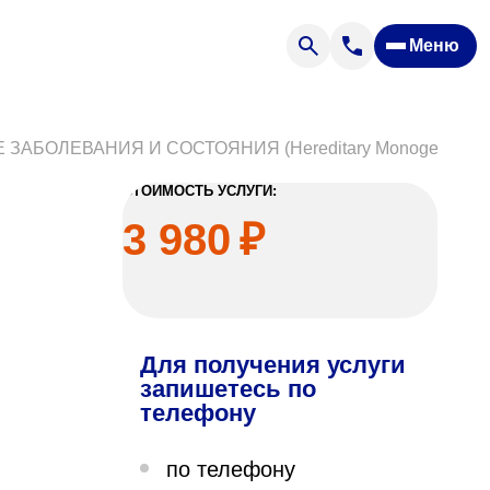
Меню
Отзывы
Вопрос — ответ
ости
Новости
БОЛЕВАНИЯ И СОСТОЯНИЯ (Hereditary Monogenic Dis
Спроси врача
СТОИМОСТЬ УСЛУГИ:
3 980
₽
Для получения услуги
ящих
запишетесь по
телефону
офилакторий «Парус»
по телефону