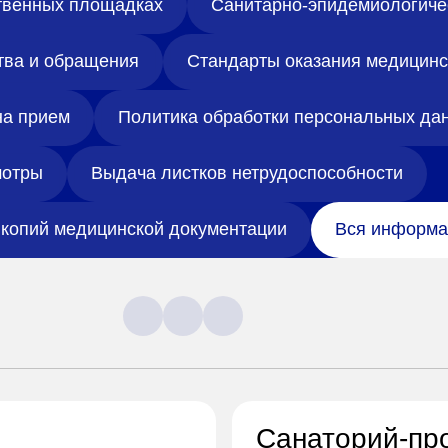
твенных площадках
Санитарно-эпидемиологиче
тва и обращения
Стандарты оказания медицин
на прием
Политика обработки персональных да
отры
Выдача листков нетрудоспособности
копий медицинской документации
Вся информа
Санаторий-пр