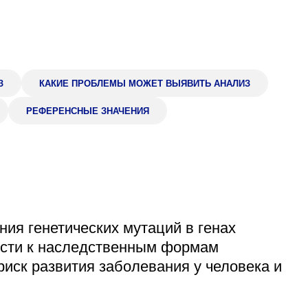
Адрес
399000, г. Липецк, П
Ленинский лесхоз, к
Понедельник — четверг
08:00–16:45
З
КАКИЕ ПРОБЛЕМЫ МОЖЕТ ВЫЯВИТЬ АНАЛИЗ
перерыв 12:00–12:30
РЕФЕРЕНСНЫЕ ЗНАЧЕНИЯ
Пятница
08:00–15:45
перерыв 12:00–12:30
Администратор
+7 (4742) 72-73-31
ия генетических мутаций в генах
ести к наследственным формам
риск развития заболевания у человека и