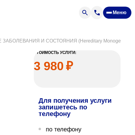
Меню
Отзывы
Вопрос — ответ
ости
Новости
БОЛЕВАНИЯ И СОСТОЯНИЯ (Hereditary Monogenic Dis
Спроси врача
СТОИМОСТЬ УСЛУГИ:
3 980
₽
Для получения услуги
ящих
запишетесь по
телефону
офилакторий «Парус»
по телефону