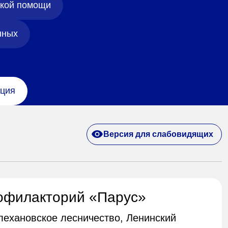
ской помощи
нных
ция
Версия для слабовидящих
офилакторий «Парус»
Плехановское лесничество, Ленинский