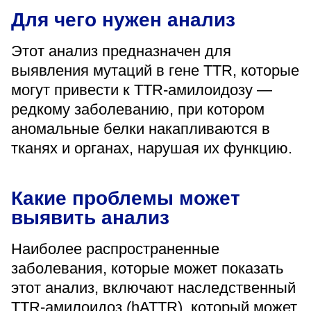
«Парус»
Для чего нужен анализ
Адрес
Этот анализ предназначен для
399000, г. Липецк, Плехановское лесничество,
Ленинский лесхоз, квартал 67
выявления мутаций в гене TTR, которые
Понедельник — четверг
могут привести к TTR-амилоидозу —
08:00–16:45
редкому заболеванию, при котором
перерыв 12:00–12:30
аномальные белки накапливаются в
Пятница
08:00–15:45
тканях и органах, нарушая их функцию.
перерыв 12:00–12:30
Администратор
+7 (4742) 72-73-31
Какие проблемы может
выявить анализ
Наиболее распространенные
заболевания, которые может показать
этот анализ, включают наследственный
Версия для слабовидящих
TTR-амилоидоз (hATTR), который может