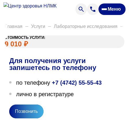
Анализы
Меню
Диагностика
Акции
Главная
Услуги
Лабораторные исследования
Д
Пациентам
СТОИМОСТЬ УСЛУГИ:
Вакансии
9 010
₽
Для получения услуги
О нас
запишетесь по телефону
Отзывы
по телефону
+7 (4742) 55-55-43
Закупки
лично в регистратуре
Вопрос — ответ
Направления деятельности
Позвонить
Новости