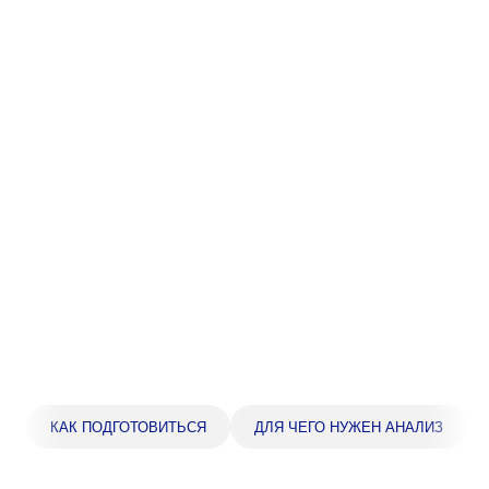
Прейскурант цен
Спроси врача
Контакты
Центр здоровья НЛМК
Адрес
398005, г. Липецк, пл. Металлургов, 1
Понедельник — пятница 7:30–20:00
Суббота 08:00–16:00
Регистратура
+7 (4742) 55-55-43
КАК ПОДГОТОВИТЬСЯ
ДЛЯ ЧЕГО НУЖЕН АНАЛИЗ
Санаторий-профилакторий