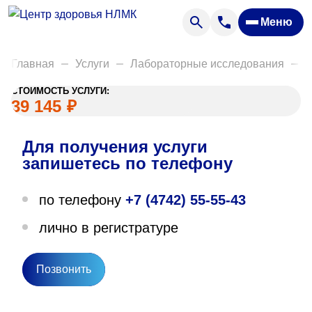
Анализы
Меню
Диагностика
Акции
Главная
Услуги
Лабораторные исследования
Д
Пациентам
СТОИМОСТЬ УСЛУГИ:
Вакансии
39 145
₽
Для получения услуги
О нас
запишетесь по телефону
Отзывы
по телефону
+7 (4742) 55-55-43
Закупки
лично в регистратуре
Вопрос — ответ
Направления деятельности
Позвонить
Новости