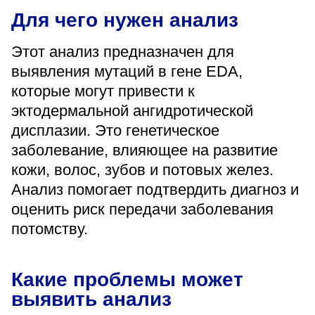
«Парус»
Для чего нужен анализ
Адрес
Этот анализ предназначен для
399000, г. Липецк, Плехановское лесничество,
Ленинский лесхоз, квартал 67
выявления мутаций в гене EDA,
Понедельник — четверг
которые могут привести к
08:00–16:45
эктодермальной ангидротической
перерыв 12:00–12:30
дисплазии. Это генетическое
Пятница
08:00–15:45
заболевание, влияющее на развитие
перерыв 12:00–12:30
Администратор
кожи, волос, зубов и потовых желез.
+7 (4742) 72-73-31
Анализ помогает подтвердить диагноз и
оценить риск передачи заболевания
потомству.
Какие проблемы может
Версия для слабовидящих
выявить анализ