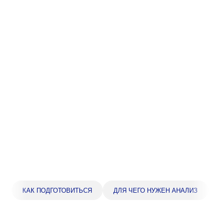
Прейскурант цен
Спроси врача
Контакты
Центр здоровья НЛМК
Адрес
398005, г. Липецк, пл. Металлургов, 1
Понедельник — пятница 7:30–20:00
Суббота 08:00–16:00
Регистратура
+7 (4742) 55-55-43
КАК ПОДГОТОВИТЬСЯ
ДЛЯ ЧЕГО НУЖЕН АНАЛИЗ
Санаторий-профилакторий