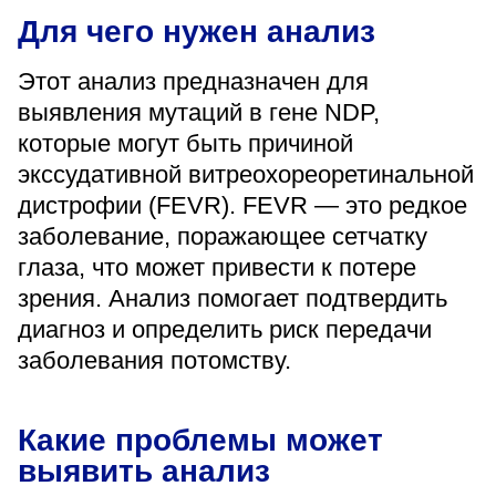
«Парус»
Для чего нужен анализ
Адрес
Этот анализ предназначен для
399000, г. Липецк, Плехановское лесничество,
Ленинский лесхоз, квартал 67
выявления мутаций в гене NDP,
Понедельник — четверг
которые могут быть причиной
08:00–16:45
экссудативной витреохореоретинальной
перерыв 12:00–12:30
дистрофии (FEVR). FEVR — это редкое
Пятница
08:00–15:45
заболевание, поражающее сетчатку
перерыв 12:00–12:30
Администратор
глаза, что может привести к потере
+7 (4742) 72-73-31
зрения. Анализ помогает подтвердить
диагноз и определить риск передачи
заболевания потомству.
Какие проблемы может
Версия для слабовидящих
выявить анализ