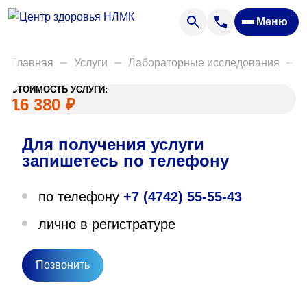
Анализы
Меню
Диагностика
Акции
Главная
Услуги
Лабораторные исследования
Д
Пациентам
СТОИМОСТЬ УСЛУГИ:
Вакансии
16 380
₽
Для получения услуги
О нас
запишетесь по телефону
Отзывы
по телефону
+7 (4742) 55-55-43
Закупки
лично в регистратуре
Вопрос — ответ
Направления деятельности
Позвонить
Новости