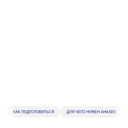
Прейскурант цен
Спроси врача
Контакты
Центр здоровья НЛМК
Адрес
398005, г. Липецк, пл. Металлургов, 1
Понедельник — пятница 7:30–20:00
Суббота 08:00–16:00
Регистратура
+7 (4742) 55-55-43
КАК ПОДГОТОВИТЬСЯ
ДЛЯ ЧЕГО НУЖЕН АНАЛИЗ
Санаторий-профилакторий