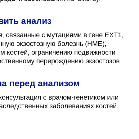
вить анализ
 связанные с мутациями в гене EXT1,
ную экзостозную болезнь (HME),
м костей, ограничению подвижности
ачественному перерождению экзостозов.
ча перед анализом
консультация с врачом-генетиком или
аследственных заболеваниях костей.