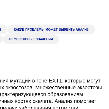
Адрес
399000, г. Липецк, П
Ленинский лесхоз, к
Понедельник — четверг
08:00–16:45
З
КАКИЕ ПРОБЛЕМЫ МОЖЕТ ВЫЯВИТЬ АНАЛИЗ
перерыв 12:00–12:30
РЕФЕРЕНСНЫЕ ЗНАЧЕНИЯ
Пятница
08:00–15:45
перерыв 12:00–12:30
Администратор
+7 (4742) 72-73-31
ния мутаций в гене EXT1, которые могут
х экзостозов. Множественные экзостозы
характеризующееся образованием
ичных костях скелета. Анализ помогает
ередачи заболевания потомству.