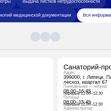
отры
Выдача листков нетрудоспособности
копий медицинской документации
Вся информа
Санаторий-пр
Адрес
399000, г. Липецк, 
лесхоз, квартал 67
Понедельник — четверг
08:00–16:45
перерыв 12:00–12:30
Пятница
08:00–15:45
перерыв 12:00–12:30
Администратор