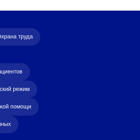
храна труда
ациентов
ский режим
ской помощи
нных