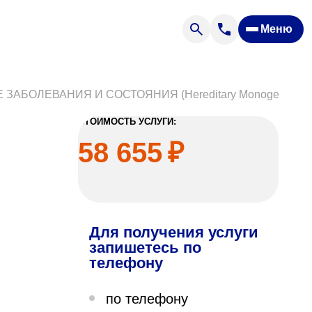
Меню
Отзывы
Вопрос — ответ
ости
Новости
БОЛЕВАНИЯ И СОСТОЯНИЯ (Hereditary Monogenic Dis
Спроси врача
СТОИМОСТЬ УСЛУГИ:
58 655
₽
Для получения услуги
ящих
запишетесь по
телефону
офилакторий «Парус»
по телефону