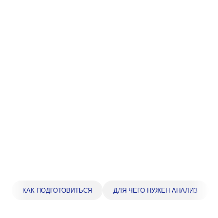
Прейскурант цен
Спроси врача
Контакты
Центр здоровья НЛМК
Адрес
398005, г. Липецк, пл. Металлургов, 1
Понедельник — пятница 7:30–20:00
Суббота 08:00–16:00
Регистратура
+7 (4742) 55-55-43
КАК ПОДГОТОВИТЬСЯ
ДЛЯ ЧЕГО НУЖЕН АНАЛИЗ
Санаторий-профилакторий