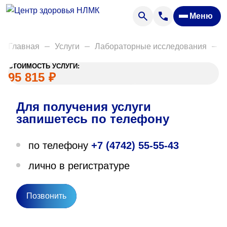
Анализы
Меню
Диагностика
Акции
Главная
Услуги
Лабораторные исследования
Д
Пациентам
СТОИМОСТЬ УСЛУГИ:
Вакансии
95 815
₽
Для получения услуги
О нас
запишетесь по телефону
Отзывы
по телефону
+7 (4742) 55-55-43
Закупки
лично в регистратуре
Вопрос — ответ
Направления деятельности
Позвонить
Новости