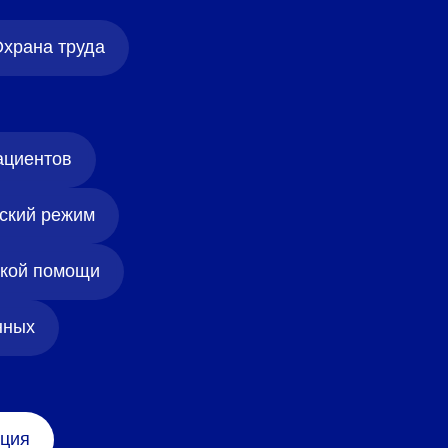
храна труда
ациентов
ский режим
ской помощи
нных
ция