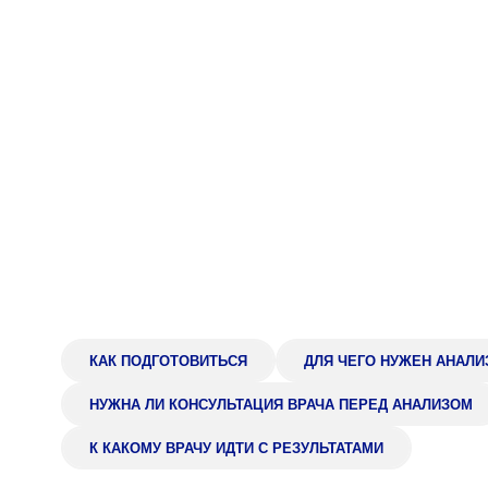
Адрес
398005, г. Липецк, пл. Металлургов, 1
Понедельник — пятница 7:30–20:00
Суббота 08:00–16:00
Регистратура
+7 (4742) 55-55-43
КАК ПОДГОТОВИТЬСЯ
ДЛЯ ЧЕГО НУЖЕН АНАЛИ
НУЖНА ЛИ КОНСУЛЬТАЦИЯ ВРАЧА ПЕРЕД АНАЛИЗОМ
К КАКОМУ ВРАЧУ ИДТИ С РЕЗУЛЬТАТАМИ