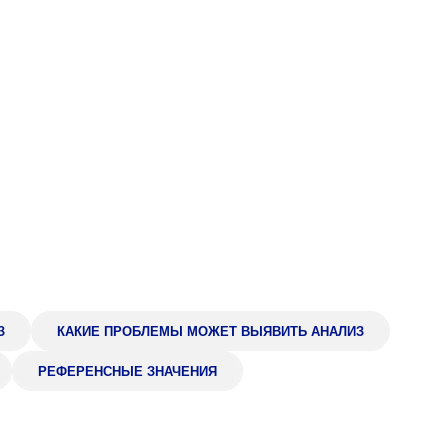
Адрес
399000, г. Липецк, П
Ленинский лесхоз, к
Понедельник — четверг
08:00–16:45
перерыв 12:00–12:30
Пятница
08:00–15:45
перерыв 12:00–12:30
Администратор
+7 (4742) 72-73-31
З
КАКИЕ ПРОБЛЕМЫ МОЖЕТ ВЫЯВИТЬ АНАЛИЗ
РЕФЕРЕНСНЫЕ ЗНАЧЕНИЯ