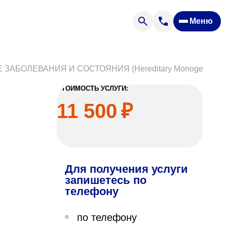
Меню
Отзывы
Вопрос — ответ
ости
Новости
БОЛЕВАНИЯ И СОСТОЯНИЯ (Hereditary Monogenic Dis
Спроси врача
СТОИМОСТЬ УСЛУГИ:
11 500
₽
Для получения услуги
ящих
запишетесь по
телефону
офилакторий «Парус»
по телефону