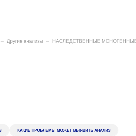
О нас
Закупки
Направления деятельн
Другие анализы
НАСЛЕДСТВЕННЫЕ МОНОГЕННЫЕ ЗА
Прейскурант цен
Контакты
Версия для слабовид
Санаторий-пр
З
КАКИЕ ПРОБЛЕМЫ МОЖЕТ ВЫЯВИТЬ АНАЛИЗ