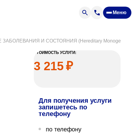
Меню
Отзывы
Вопрос — ответ
ости
Новости
БОЛЕВАНИЯ И СОСТОЯНИЯ (Hereditary Monogenic Dis
Спроси врача
СТОИМОСТЬ УСЛУГИ:
3 215
₽
Для получения услуги
ящих
запишетесь по
телефону
офилакторий «Парус»
по телефону