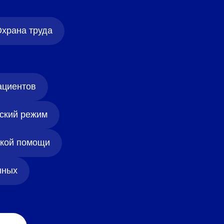
храна труда
ациентов
ский режим
ской помощи
нных