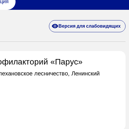
ция
Версия для слабовидящих
офилакторий «Парус»
Плехановское лесничество, Ленинский