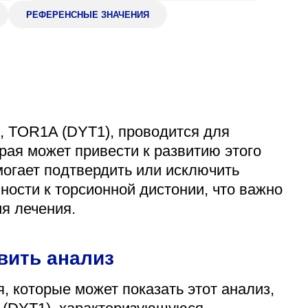
РЕФЕРЕНСНЫЕ ЗНАЧЕНИЯ
Адрес
399000, г. Липецк, П
Ленинский лесхоз, к
Понедельник — четверг
08:00–16:45
перерыв 12:00–12:30
Пятница
08:00–15:45
1, TOR1A (DYT1), проводится для
перерыв 12:00–12:30
рая может привести к развитию этого
Администратор
могает подтвердить или исключить
+7 (4742) 72-73-31
ости к торсионной дистонии, что важно
я лечения.
вить анализ
 которые может показать этот анализ,