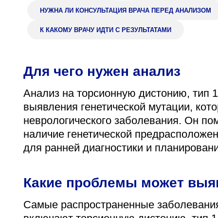
НУЖНА ЛИ КОНСУЛЬТАЦИЯ ВРАЧА ПЕРЕД АНАЛИЗОМ
Адрес
398005, г. Липецк, пл. Металлургов, 1
К КАКОМУ ВРАЧУ ИДТИ С РЕЗУЛЬТАТАМИ
Понедельник — пятница 7:30–20:00
Суббота 08:00–16:00
Для чего нужен анализ
Анализ на торсионную дистонию, тип 
выявления генетической мутации, кото
Регистратура
неврологического заболевания. Он по
+7 (4742) 55-55-43
наличие генетической предрасположенн
для ранней диагностики и планировани
Какие проблемы может выя
Самые распространенные заболевания,