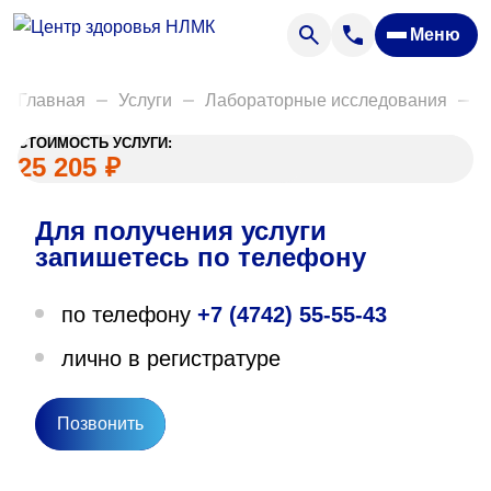
Анализы
Меню
Диагностика
Акции
Главная
Услуги
Лабораторные исследования
Д
Пациентам
СТОИМОСТЬ УСЛУГИ:
Вакансии
25 205
₽
Для получения услуги
О нас
запишетесь по телефону
Отзывы
по телефону
+7 (4742) 55-55-43
Закупки
лично в регистратуре
Вопрос — ответ
Направления деятельности
Позвонить
Новости