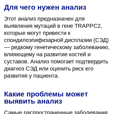
«Парус»
Для чего нужен анализ
Адрес
Этот анализ предназначен для
399000, г. Липецк, Плехановское лесничество,
Ленинский лесхоз, квартал 67
выявления мутаций в гене TRAPPC2,
Понедельник — четверг
которые могут привести к
08:00–16:45
спондилоэпифизарной дисплазии (СЭД)
перерыв 12:00–12:30
— редкому генетическому заболеванию,
Пятница
08:00–15:45
влияющему на развитие костей и
перерыв 12:00–12:30
Администратор
суставов. Анализ помогает подтвердить
+7 (4742) 72-73-31
диагноз СЭД или оценить риск его
развития у пациента.
Какие проблемы может
выявить анализ
Версия для слабовидящих
Самые распространенные заболевания,