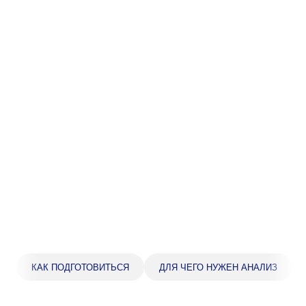
Прейскурант цен
Спроси врача
Контакты
Центр здоровья НЛМК
Адрес
398005, г. Липецк, пл. Металлургов, 1
Понедельник — пятница 7:30–20:00
Суббота 08:00–16:00
Регистратура
+7 (4742) 55-55-43
КАК ПОДГОТОВИТЬСЯ
ДЛЯ ЧЕГО НУЖЕН АНАЛИЗ
Санаторий-профилакторий