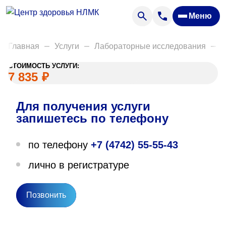
Анализы
Меню
Диагностика
Акции
Главная
Услуги
Лабораторные исследования
Д
Пациентам
СТОИМОСТЬ УСЛУГИ:
Вакансии
7 835
₽
Для получения услуги
О нас
запишетесь по телефону
Отзывы
по телефону
+7 (4742) 55-55-43
Закупки
лично в регистратуре
Вопрос — ответ
Направления деятельности
Позвонить
Новости