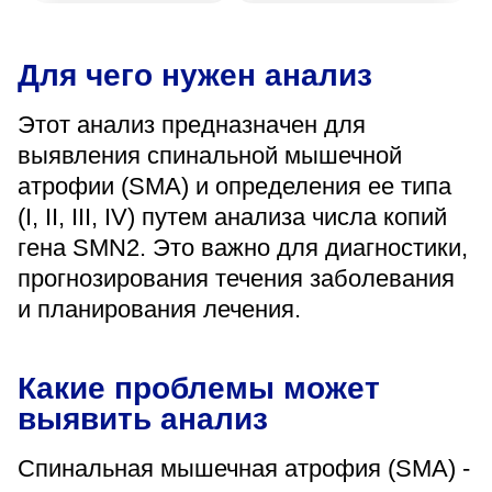
«Парус»
Адрес
Для чего нужен анализ
399000, г. Липецк, Плехановское лесничество,
Ленинский лесхоз, квартал 67
Этот анализ предназначен для
Понедельник — четверг
выявления спинальной мышечной
08:00–16:45
перерыв 12:00–12:30
атрофии (SMA) и определения ее типа
Пятница
(I, II, III, IV) путем анализа числа копий
08:00–15:45
перерыв 12:00–12:30
гена SMN2. Это важно для диагностики,
Администратор
прогнозирования течения заболевания
+7 (4742) 72-73-31
и планирования лечения.
Какие проблемы может
выявить анализ
Версия для слабовидящих
Спинальная мышечная атрофия (SMA) -