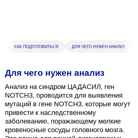
Прейскурант цен
Спроси врача
Контакты
КАК ПОДГОТОВИТЬСЯ
ДЛЯ ЧЕГО НУЖЕН АНАЛИЗ
Центр здоровья НЛМК
Для чего нужен анализ
Адрес
398005, г. Липецк, пл. Металлургов, 1
Анализ на синдром ЦАДАСИЛ, ген
Понедельник — пятница 7:30–20:00
NOTCH3, проводится для выявления
Суббота 08:00–16:00
Регистратура
мутаций в гене NOTCH3, которые могут
+7 (4742) 55-55-43
привести к наследственному
заболеванию, поражающему мелкие
кровеносные сосуды головного мозга.
Санаторий-профилакторий