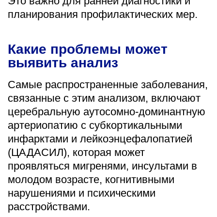
Это важно для ранней диагностики и
«Парус»
планирования профилактических мер.
Адрес
399000, г. Липецк, Плехановское лесничество,
Ленинский лесхоз, квартал 67
Какие проблемы может
выявить анализ
Понедельник — четверг
08:00–16:45
перерыв 12:00–12:30
Самые распространенные заболевания,
Пятница
связанные с этим анализом, включают
08:00–15:45
перерыв 12:00–12:30
церебральную аутосомно-доминантную
Администратор
артериопатию с субкортикальными
+7 (4742) 72-73-31
инфарктами и лейкоэнцефалопатией
(ЦАДАСИЛ), которая может
проявляться мигренями, инсультами в
молодом возрасте, когнитивными
нарушениями и психическими
Версия для слабовидящих
расстройствами.