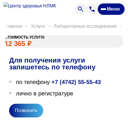
Анализы
Меню
Диагностика
Акции
Главная
Услуги
Лабораторные исследования
Д
Пациентам
СТОИМОСТЬ УСЛУГИ:
Вакансии
12 365
₽
Для получения услуги
О нас
запишетесь по телефону
Отзывы
по телефону
+7 (4742) 55-55-43
Закупки
лично в регистратуре
Вопрос — ответ
Направления деятельности
Позвонить
Новости