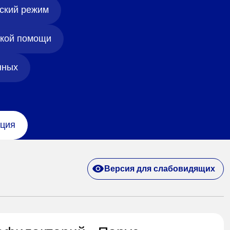
ский режим
ской помощи
нных
ция
Версия для слабовидящих