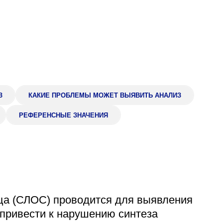
Адрес
399000, г. Липецк, П
Ленинский лесхоз, к
Понедельник — четверг
08:00–16:45
перерыв 12:00–12:30
Пятница
08:00–15:45
З
КАКИЕ ПРОБЛЕМЫ МОЖЕТ ВЫЯВИТЬ АНАЛИЗ
перерыв 12:00–12:30
Администратор
РЕФЕРЕНСНЫЕ ЗНАЧЕНИЯ
+7 (4742) 72-73-31
а (СЛОС) проводится для выявления
 привести к нарушению синтеза