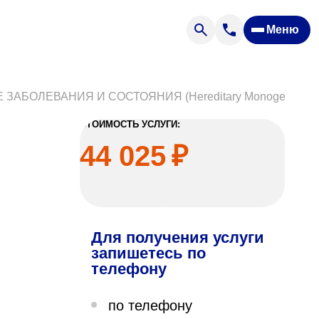
Меню
Отзывы
Вопрос — ответ
ости
Новости
БОЛЕВАНИЯ И СОСТОЯНИЯ (Hereditary Monogenic Dis
Спроси врача
СТОИМОСТЬ УСЛУГИ:
44 025
₽
Для получения услуги
ящих
запишетесь по
телефону
офилакторий «Парус»
по телефону