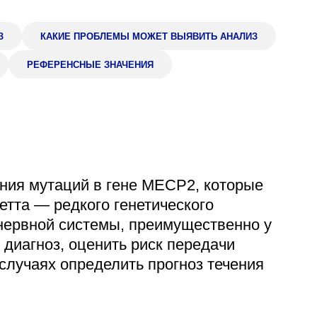
Адрес
399000, г. Липецк, П
З
КАКИЕ ПРОБЛЕМЫ МОЖЕТ ВЫЯВИТЬ АНАЛИЗ
Ленинский лесхоз, к
РЕФЕРЕНСНЫЕ ЗНАЧЕНИЯ
Понедельник — четверг
08:00–16:45
перерыв 12:00–12:30
Пятница
08:00–15:45
перерыв 12:00–12:30
Администратор
+7 (4742) 72-73-31
ния мутаций в гене MECP2, которые
етта — редкого генетического
нервной системы, преимущественно у
 диагноз, оценить риск передачи
случаях определить прогноз течения