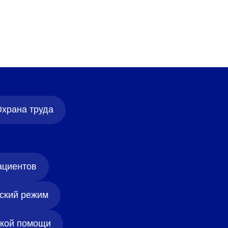
храна труда
ациентов
ский режим
ской помощи