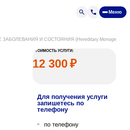
Меню
Отзывы
Вопрос — ответ
ости
Новости
БОЛЕВАНИЯ И СОСТОЯНИЯ (Hereditary Monogenic Dis
Спроси врача
СТОИМОСТЬ УСЛУГИ:
12 300
₽
Для получения услуги
ящих
запишетесь по
телефону
офилакторий «Парус»
по телефону