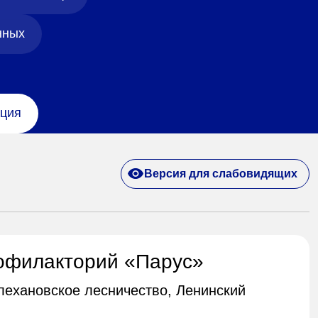
нных
ция
Версия для слабовидящих
офилакторий «Парус»
Плехановское лесничество, Ленинский