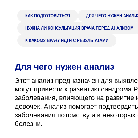
Адрес
398005, г. Липецк, пл. Металлургов, 1
КАК ПОДГОТОВИТЬСЯ
ДЛЯ ЧЕГО НУЖЕН АНАЛИ
Понедельник — пятница 7:30–20:00
НУЖНА ЛИ КОНСУЛЬТАЦИЯ ВРАЧА ПЕРЕД АНАЛИЗОМ
Суббота 08:00–16:00
К КАКОМУ ВРАЧУ ИДТИ С РЕЗУЛЬТАТАМИ
Для чего нужен анализ
Регистратура
+7 (4742) 55-55-43
Этот анализ предназначен для выявле
могут привести к развитию синдрома Р
заболевания, влияющего на развитие 
девочек. Анализ помогает подтвердить
заболевания потомству и в некоторых 
болезни.