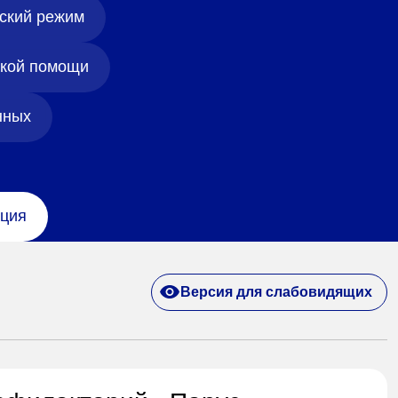
ский режим
ской помощи
нных
ция
Версия для слабовидящих