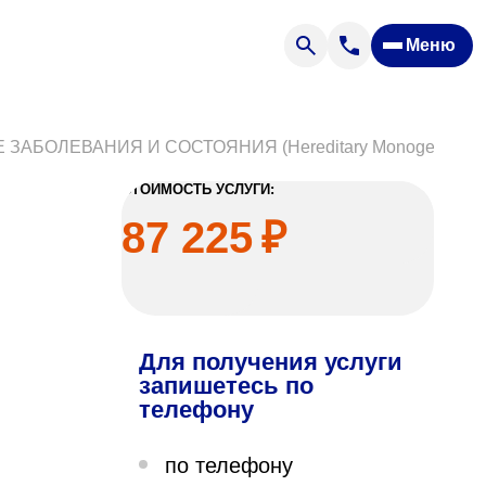
Меню
Отзывы
Вопрос — ответ
ости
Новости
БОЛЕВАНИЯ И СОСТОЯНИЯ (Hereditary Monogenic Dis
Спроси врача
СТОИМОСТЬ УСЛУГИ:
87 225
₽
Для получения услуги
ящих
запишетесь по
телефону
офилакторий «Парус»
по телефону