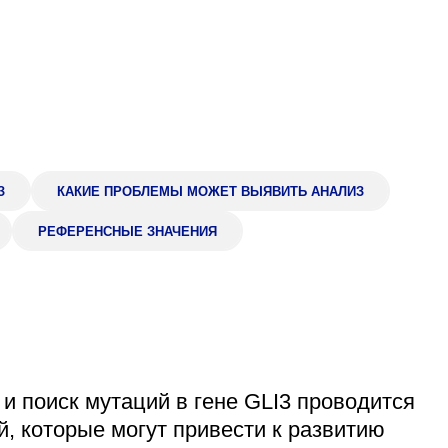
Адрес
399000, г. Липецк, П
Ленинский лесхоз, к
Понедельник — четверг
08:00–16:45
перерыв 12:00–12:30
Пятница
08:00–15:45
З
КАКИЕ ПРОБЛЕМЫ МОЖЕТ ВЫЯВИТЬ АНАЛИЗ
перерыв 12:00–12:30
Администратор
РЕФЕРЕНСНЫЕ ЗНАЧЕНИЯ
+7 (4742) 72-73-31
и поиск мутаций в гене GLI3 проводится
, которые могут привести к развитию