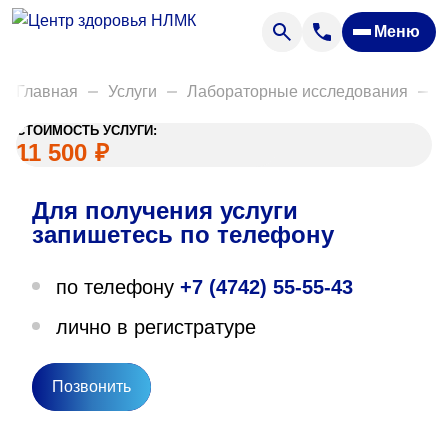
Анализы
Меню
Диагностика
Акции
Главная
Услуги
Лабораторные исследования
Д
Пациентам
СТОИМОСТЬ УСЛУГИ:
Вакансии
11 500
₽
Для получения услуги
О нас
запишетесь по телефону
Отзывы
по телефону
+7 (4742) 55-55-43
Закупки
лично в регистратуре
Вопрос — ответ
Направления деятельности
Позвонить
Новости