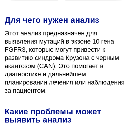
«Парус»
Адрес
Для чего нужен анализ
399000, г. Липецк, Плехановское лесничество,
Ленинский лесхоз, квартал 67
Этот анализ предназначен для
Понедельник — четверг
выявления мутаций в экзоне 10 гена
08:00–16:45
перерыв 12:00–12:30
FGFR3, которые могут привести к
Пятница
развитию синдрома Крузона с черным
08:00–15:45
перерыв 12:00–12:30
акантозом (CAN). Это помогает в
Администратор
диагностике и дальнейшем
+7 (4742) 72-73-31
планировании лечения или наблюдения
за пациентом.
Какие проблемы может
выявить анализ
Версия для слабовидящих