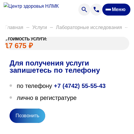
Анализы
Меню
Диагностика
Акции
Главная
Услуги
Лабораторные исследования
Д
Пациентам
СТОИМОСТЬ УСЛУГИ:
Вакансии
17 675
₽
Для получения услуги
О нас
запишетесь по телефону
Отзывы
по телефону
+7 (4742) 55-55-43
Закупки
лично в регистратуре
Вопрос — ответ
Направления деятельности
Позвонить
Новости