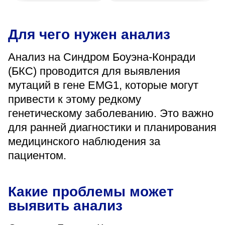
«Парус»
Адрес
Для чего нужен анализ
399000, г. Липецк, Плехановское лесничество,
Ленинский лесхоз, квартал 67
Анализ на Синдром Боуэна-Конради
Понедельник — четверг
(БКС) проводится для выявления
08:00–16:45
перерыв 12:00–12:30
мутаций в гене EMG1, которые могут
Пятница
привести к этому редкому
08:00–15:45
перерыв 12:00–12:30
генетическому заболеванию. Это важно
Администратор
для ранней диагностики и планирования
+7 (4742) 72-73-31
медицинского наблюдения за
пациентом.
Какие проблемы может
выявить анализ
Версия для слабовидящих