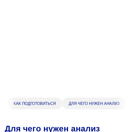
Прейскурант цен
Спроси врача
Контакты
Центр здоровья НЛМК
Адрес
398005, г. Липецк, пл. Металлургов, 1
Понедельник — пятница 7:30–20:00
Суббота 08:00–16:00
Регистратура
КАК ПОДГОТОВИТЬСЯ
ДЛЯ ЧЕГО НУЖЕН АНАЛИЗ
+7 (4742) 55-55-43
Для чего нужен анализ
Санаторий-профилакторий