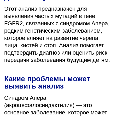
«Парус»
Этот анализ предназначен для
выявления частых мутаций в гене
Адрес
399000, г. Липецк, Плехановское лесничество,
FGFR2, связанных с синдромом Апера,
Ленинский лесхоз, квартал 67
редким генетическим заболеванием,
Понедельник — четверг
08:00–16:45
которое влияет на развитие черепа,
перерыв 12:00–12:30
лица, кистей и стоп. Анализ помогает
Пятница
подтвердить диагноз или оценить риск
08:00–15:45
перерыв 12:00–12:30
передачи заболевания будущим детям.
Администратор
+7 (4742) 72-73-31
Какие проблемы может
выявить анализ
Синдром Апера
(акроцефалосиндактилия) — это
Версия для слабовидящих
основное заболевание, которое может