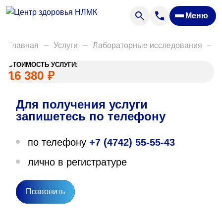
Анализы
Меню
Диагностика
Акции
Главная
Услуги
Лабораторные исследования
Д
Пациентам
СТОИМОСТЬ УСЛУГИ:
Вакансии
16 380
₽
Для получения услуги
О нас
запишетесь по телефону
Отзывы
по телефону
+7 (4742) 55-55-43
Закупки
лично в регистратуре
Вопрос — ответ
Направления деятельности
Позвонить
Новости