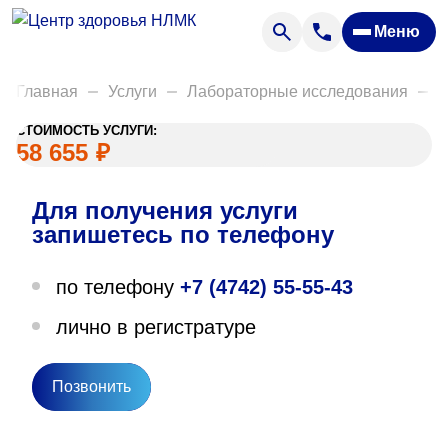
Анализы
Меню
Диагностика
Акции
Главная
Услуги
Лабораторные исследования
Д
Пациентам
СТОИМОСТЬ УСЛУГИ:
Вакансии
58 655
₽
Для получения услуги
О нас
запишетесь по телефону
Отзывы
по телефону
+7 (4742) 55-55-43
Закупки
лично в регистратуре
Вопрос — ответ
Направления деятельности
Позвонить
Новости