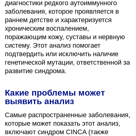
диагностики редкого аутоиммунного
«Парус»
заболевания, которое проявляется в
Адрес
раннем детстве и характеризуется
399000, г. Липецк, Плехановское лесничество,
хроническим воспалением,
Ленинский лесхоз, квартал 67
поражающим кожу, суставы и нервную
Понедельник — четверг
08:00–16:45
систему. Этот анализ помогает
перерыв 12:00–12:30
подтвердить или исключить наличие
Пятница
генетической мутации, ответственной за
08:00–15:45
перерыв 12:00–12:30
развитие синдрома.
Администратор
+7 (4742) 72-73-31
Какие проблемы может
выявить анализ
Самые распространенные заболевания,
которые может показать этот анализ,
Версия для слабовидящих
включают синдром CINCA (также