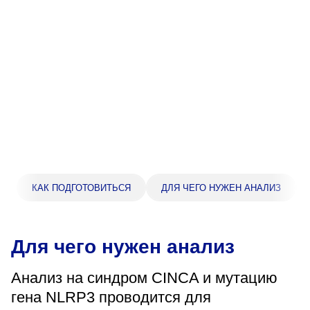
Прейскурант цен
Спроси врача
Контакты
Центр здоровья НЛМК
Адрес
398005, г. Липецк, пл. Металлургов, 1
КАК ПОДГОТОВИТЬСЯ
ДЛЯ ЧЕГО НУЖЕН АНАЛИЗ
Понедельник — пятница 7:30–20:00
Суббота 08:00–16:00
Регистратура
Для чего нужен анализ
+7 (4742) 55-55-43
Анализ на синдром CINCA и мутацию
гена NLRP3 проводится для
Санаторий-профилакторий