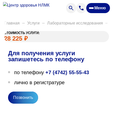
Анализы
Меню
Диагностика
Акции
Главная
Услуги
Лабораторные исследования
Д
Пациентам
СТОИМОСТЬ УСЛУГИ:
Вакансии
28 225
₽
Для получения услуги
О нас
запишетесь по телефону
Отзывы
по телефону
+7 (4742) 55-55-43
Закупки
лично в регистратуре
Вопрос — ответ
Направления деятельности
Позвонить
Новости