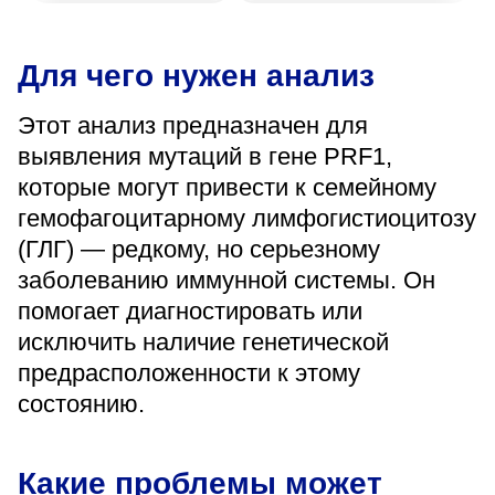
«Парус»
Адрес
Для чего нужен анализ
399000, г. Липецк, Плехановское лесничество,
Ленинский лесхоз, квартал 67
Этот анализ предназначен для
Понедельник — четверг
выявления мутаций в гене PRF1,
08:00–16:45
перерыв 12:00–12:30
которые могут привести к семейному
Пятница
гемофагоцитарному лимфогистиоцитозу
08:00–15:45
перерыв 12:00–12:30
(ГЛГ) — редкому, но серьезному
Администратор
заболеванию иммунной системы. Он
+7 (4742) 72-73-31
помогает диагностировать или
исключить наличие генетической
предрасположенности к этому
состоянию.
Версия для слабовидящих
Какие проблемы может