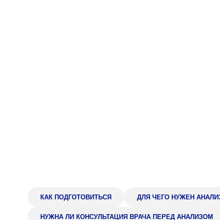
Адрес
398005, г. Липецк, пл. Металлургов, 1
Понедельник — пятница 7:30–20:00
Суббота 08:00–16:00
Регистратура
+7 (4742) 55-55-43
КАК ПОДГОТОВИТЬСЯ
ДЛЯ ЧЕГО НУЖЕН АНАЛИ
НУЖНА ЛИ КОНСУЛЬТАЦИЯ ВРАЧА ПЕРЕД АНАЛИЗОМ