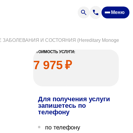
Меню
Отзывы
Вопрос — ответ
ости
Новости
БОЛЕВАНИЯ И СОСТОЯНИЯ (Hereditary Monogenic Dis
Спроси врача
СТОИМОСТЬ УСЛУГИ:
7 975
₽
Для получения услуги
ящих
запишетесь по
телефону
офилакторий «Парус»
по телефону