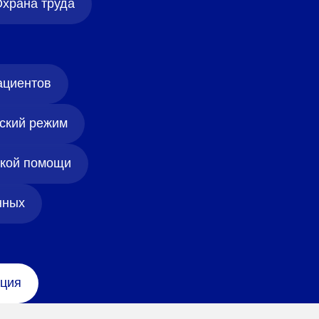
храна труда
ациентов
ский режим
ской помощи
нных
ция