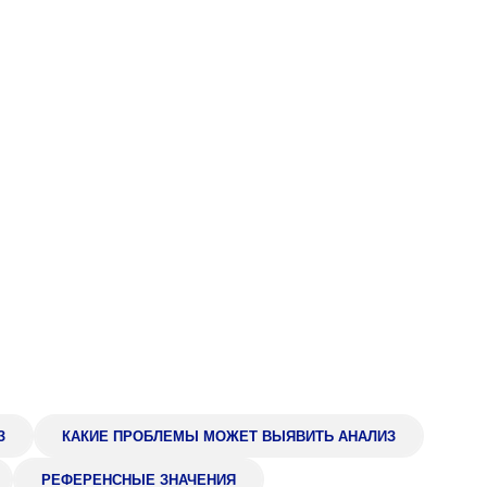
Адрес
399000, г. Липецк, П
Ленинский лесхоз, к
Понедельник — четверг
08:00–16:45
перерыв 12:00–12:30
Пятница
08:00–15:45
перерыв 12:00–12:30
Администратор
+7 (4742) 72-73-31
З
КАКИЕ ПРОБЛЕМЫ МОЖЕТ ВЫЯВИТЬ АНАЛИЗ
РЕФЕРЕНСНЫЕ ЗНАЧЕНИЯ