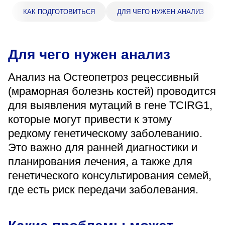
«Парус»
КАК ПОДГОТОВИТЬСЯ
ДЛЯ ЧЕГО НУЖЕН АНАЛИЗ
Адрес
399000, г. Липецк, Плехановское лесничество,
Ленинский лесхоз, квартал 67
Для чего нужен анализ
Понедельник — четверг
08:00–16:45
Анализ на Остеопетроз рецессивный
перерыв 12:00–12:30
(мраморная болезнь костей) проводится
Пятница
08:00–15:45
для выявления мутаций в гене TCIRG1,
перерыв 12:00–12:30
которые могут привести к этому
Администратор
редкому генетическому заболеванию.
+7 (4742) 72-73-31
Это важно для ранней диагностики и
планирования лечения, а также для
генетического консультирования семей,
где есть риск передачи заболевания.
Версия для слабовидящих