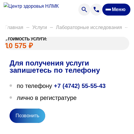
Анализы
Меню
Диагностика
Акции
Главная
Услуги
Лабораторные исследования
Д
Пациентам
СТОИМОСТЬ УСЛУГИ:
Вакансии
10 575
₽
Для получения услуги
О нас
запишетесь по телефону
Отзывы
по телефону
+7 (4742) 55-55-43
Закупки
лично в регистратуре
Вопрос — ответ
Направления деятельности
Позвонить
Новости