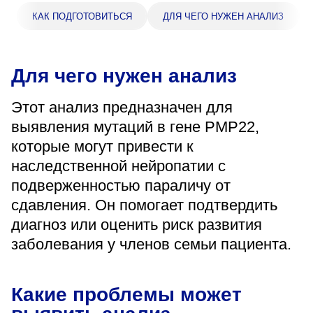
«Парус»
КАК ПОДГОТОВИТЬСЯ
ДЛЯ ЧЕГО НУЖЕН АНАЛИЗ
Адрес
399000, г. Липецк, Плехановское лесничество,
Ленинский лесхоз, квартал 67
Для чего нужен анализ
Понедельник — четверг
08:00–16:45
Этот анализ предназначен для
перерыв 12:00–12:30
выявления мутаций в гене PMP22,
Пятница
08:00–15:45
которые могут привести к
перерыв 12:00–12:30
наследственной нейропатии с
Администратор
подверженностью параличу от
+7 (4742) 72-73-31
сдавления. Он помогает подтвердить
диагноз или оценить риск развития
заболевания у членов семьи пациента.
Какие проблемы может
Версия для слабовидящих