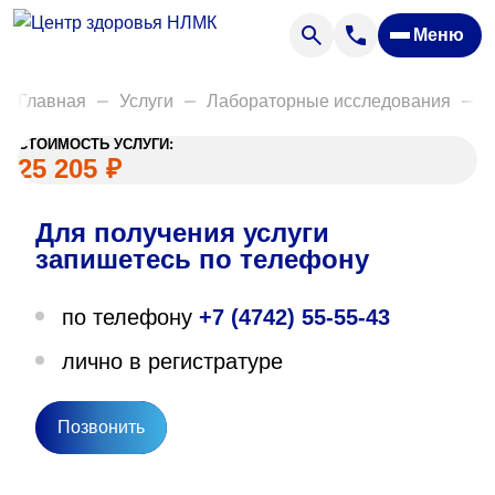
Анализы
Меню
Диагностика
Акции
Главная
Услуги
Лабораторные исследования
Д
Пациентам
СТОИМОСТЬ УСЛУГИ:
Вакансии
25 205
₽
Для получения услуги
О нас
запишетесь по телефону
Отзывы
по телефону
+7 (4742) 55-55-43
Закупки
лично в регистратуре
Вопрос — ответ
Направления деятельности
Позвонить
Новости