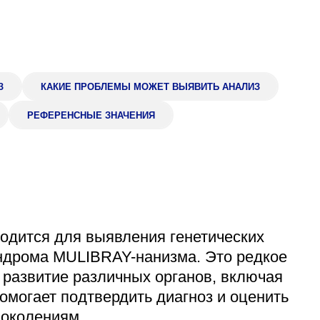
Адрес
399000, г. Липецк, П
Ленинский лесхоз, к
Понедельник — четверг
08:00–16:45
З
КАКИЕ ПРОБЛЕМЫ МОЖЕТ ВЫЯВИТЬ АНАЛИЗ
перерыв 12:00–12:30
РЕФЕРЕНСНЫЕ ЗНАЧЕНИЯ
Пятница
08:00–15:45
перерыв 12:00–12:30
Администратор
+7 (4742) 72-73-31
водится для выявления генетических
индрома MULIBRAY-нанизма. Это редкое
и развитие различных органов, включая
помогает подтвердить диагноз и оценить
поколениям.