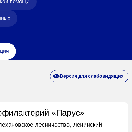
ской помощи
нных
ция
Версия для слабовидящих
офилакторий «Парус»
Плехановское лесничество, Ленинский