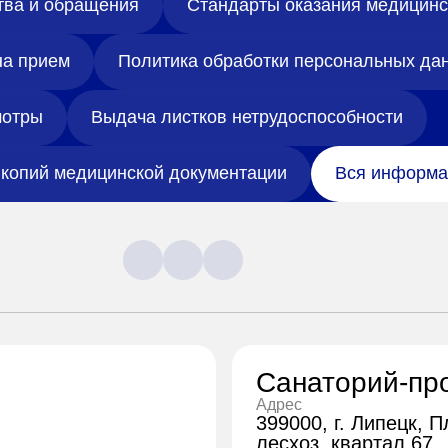
тва и обращения
Стандарты оказания медицин
на прием
Политика обработки персональных да
отры
Выдача листков нетрудоспособности
копий медицинской документации
Вся информа
Санаторий-пр
Адрес
399000, г. Липецк, 
лесхоз, квартал 67