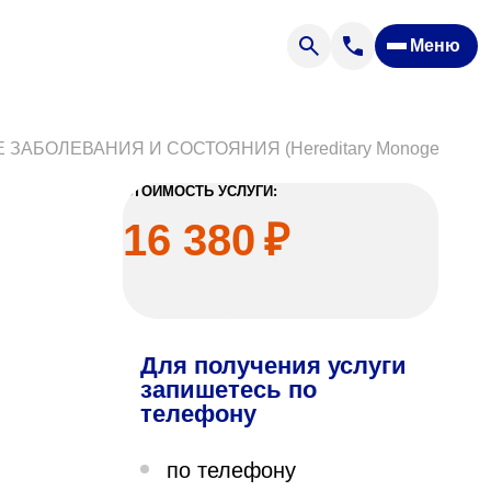
Меню
Отзывы
Вопрос — ответ
ости
Новости
БОЛЕВАНИЯ И СОСТОЯНИЯ (Hereditary Monogenic Dis
Спроси врача
СТОИМОСТЬ УСЛУГИ:
16 380
₽
Для получения услуги
ящих
запишетесь по
телефону
офилакторий «Парус»
по телефону