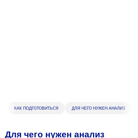
Прейскурант цен
Спроси врача
Контакты
Центр здоровья НЛМК
Адрес
398005, г. Липецк, пл. Металлургов, 1
Понедельник — пятница 7:30–20:00
Суббота 08:00–16:00
Регистратура
КАК ПОДГОТОВИТЬСЯ
ДЛЯ ЧЕГО НУЖЕН АНАЛИЗ
+7 (4742) 55-55-43
Для чего нужен анализ
Санаторий-профилакторий