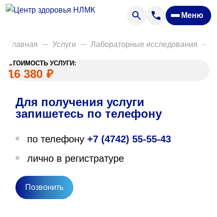
Анализы
Меню
Диагностика
Акции
Главная
Услуги
Лабораторные исследования
Д
Пациентам
СТОИМОСТЬ УСЛУГИ:
Вакансии
16 380
₽
Для получения услуги
О нас
запишетесь по телефону
Отзывы
по телефону
+7 (4742) 55-55-43
Закупки
лично в регистратуре
Вопрос — ответ
Направления деятельности
Позвонить
Новости