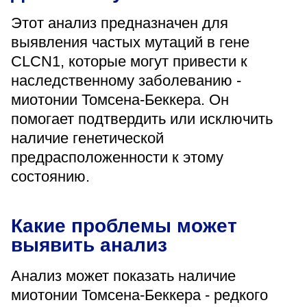
«Парус»
Этот анализ предназначен для
выявления частых мутаций в гене
Адрес
399000, г. Липецк, Плехановское лесничество,
CLCN1, которые могут привести к
Ленинский лесхоз, квартал 67
наследственному заболеванию -
Понедельник — четверг
08:00–16:45
миотонии Томсена-Беккера. Он
перерыв 12:00–12:30
помогает подтвердить или исключить
Пятница
наличие генетической
08:00–15:45
перерыв 12:00–12:30
предрасположенности к этому
Администратор
состоянию.
+7 (4742) 72-73-31
Какие проблемы может
выявить анализ
Анализ может показать наличие
Версия для слабовидящих
миотонии Томсена-Беккера - редкого