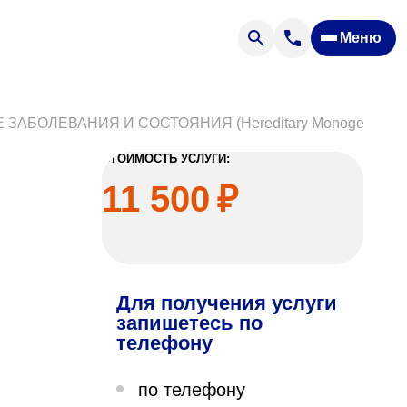
Меню
Отзывы
Вопрос — ответ
ости
Новости
БОЛЕВАНИЯ И СОСТОЯНИЯ (Hereditary Monogenic Dis
Спроси врача
СТОИМОСТЬ УСЛУГИ:
11 500
₽
Для получения услуги
ящих
запишетесь по
телефону
офилакторий «Парус»
по телефону