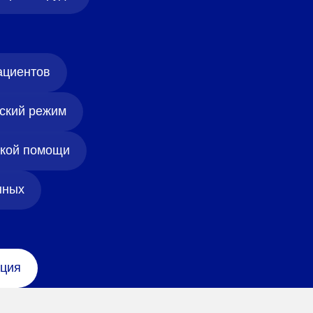
ациентов
ский режим
ской помощи
нных
ция