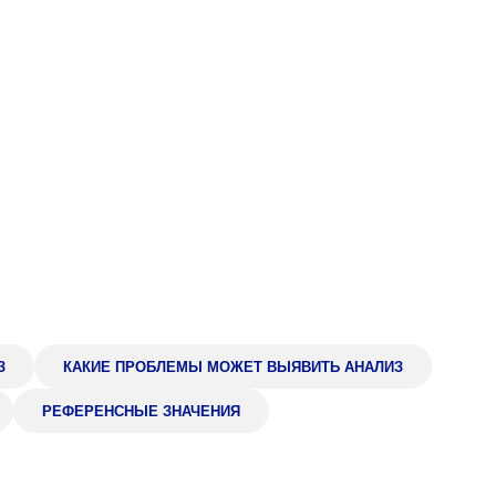
Адрес
399000, г. Липецк, П
Ленинский лесхоз, к
Понедельник — четверг
08:00–16:45
перерыв 12:00–12:30
Пятница
08:00–15:45
перерыв 12:00–12:30
Администратор
+7 (4742) 72-73-31
З
КАКИЕ ПРОБЛЕМЫ МОЖЕТ ВЫЯВИТЬ АНАЛИЗ
РЕФЕРЕНСНЫЕ ЗНАЧЕНИЯ