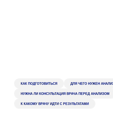
Адрес
398005, г. Липецк, пл. Металлургов, 1
Понедельник — пятница 7:30–20:00
Суббота 08:00–16:00
Регистратура
+7 (4742) 55-55-43
КАК ПОДГОТОВИТЬСЯ
ДЛЯ ЧЕГО НУЖЕН АНАЛИ
НУЖНА ЛИ КОНСУЛЬТАЦИЯ ВРАЧА ПЕРЕД АНАЛИЗОМ
К КАКОМУ ВРАЧУ ИДТИ С РЕЗУЛЬТАТАМИ