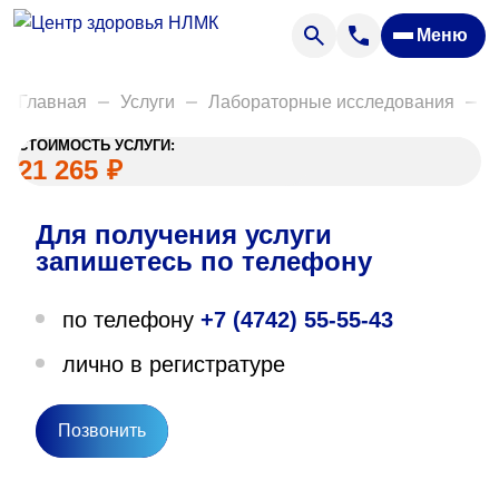
Анализы
Меню
Диагностика
Акции
Главная
Услуги
Лабораторные исследования
Д
Пациентам
СТОИМОСТЬ УСЛУГИ:
Вакансии
21 265
₽
Для получения услуги
О нас
запишетесь по телефону
Отзывы
по телефону
+7 (4742) 55-55-43
Закупки
лично в регистратуре
Вопрос — ответ
Направления деятельности
Позвонить
Новости