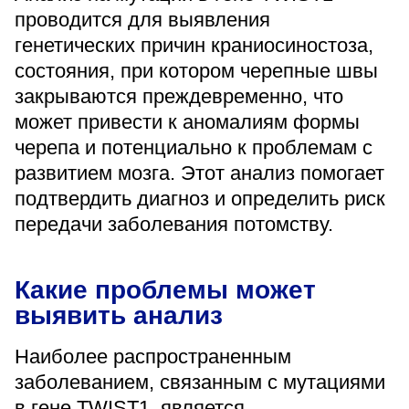
«Парус»
проводится для выявления
генетических причин краниосиностоза,
Адрес
состояния, при котором черепные швы
399000, г. Липецк, Плехановское лесничество,
Ленинский лесхоз, квартал 67
закрываются преждевременно, что
Понедельник — четверг
может привести к аномалиям формы
08:00–16:45
перерыв 12:00–12:30
черепа и потенциально к проблемам с
развитием мозга. Этот анализ помогает
Пятница
08:00–15:45
подтвердить диагноз и определить риск
перерыв 12:00–12:30
Администратор
передачи заболевания потомству.
+7 (4742) 72-73-31
Какие проблемы может
выявить анализ
Наиболее распространенным
заболеванием, связанным с мутациями
Версия для слабовидящих
в гене TWIST1, является