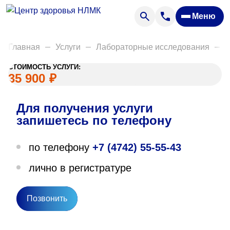
Анализы
Меню
Диагностика
Акции
Главная
Услуги
Лабораторные исследования
Д
Пациентам
СТОИМОСТЬ УСЛУГИ:
Вакансии
35 900
₽
Для получения услуги
О нас
запишетесь по телефону
Отзывы
по телефону
+7 (4742) 55-55-43
Закупки
лично в регистратуре
Вопрос — ответ
Направления деятельности
Позвонить
Новости