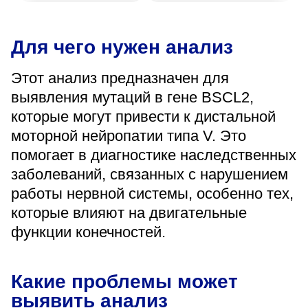
«Парус»
Адрес
Для чего нужен анализ
399000, г. Липецк, Плехановское лесничество,
Ленинский лесхоз, квартал 67
Этот анализ предназначен для
Понедельник — четверг
выявления мутаций в гене BSCL2,
08:00–16:45
перерыв 12:00–12:30
которые могут привести к дистальной
Пятница
моторной нейропатии типа V. Это
08:00–15:45
перерыв 12:00–12:30
помогает в диагностике наследственных
Администратор
заболеваний, связанных с нарушением
+7 (4742) 72-73-31
работы нервной системы, особенно тех,
которые влияют на двигательные
функции конечностей.
Какие проблемы может
Версия для слабовидящих
выявить анализ