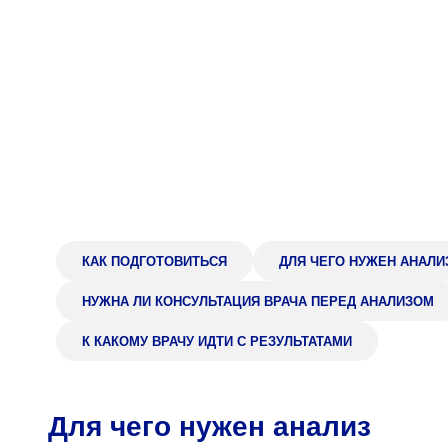
Адрес
398005, г. Липецк, пл. Металлургов, 1
Понедельник — пятница 7:30–20:00
Суббота 08:00–16:00
Регистратура
+7 (4742) 55-55-43
КАК ПОДГОТОВИТЬСЯ
ДЛЯ ЧЕГО НУЖЕН АНАЛИ
НУЖНА ЛИ КОНСУЛЬТАЦИЯ ВРАЧА ПЕРЕД АНАЛИЗОМ
К КАКОМУ ВРАЧУ ИДТИ С РЕЗУЛЬТАТАМИ
Для чего нужен анализ