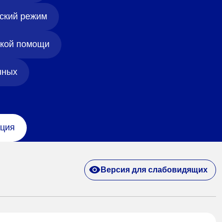
ский режим
ской помощи
нных
ция
Версия для слабовидящих