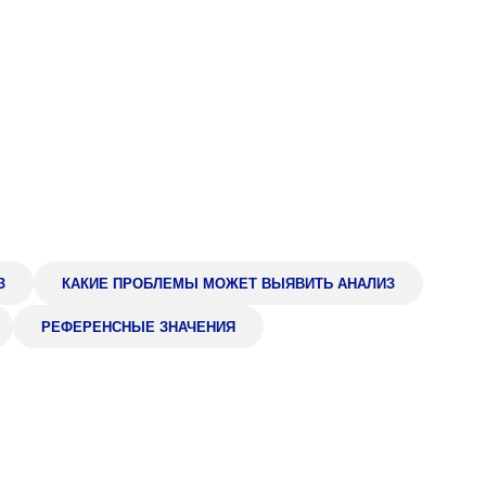
Адрес
399000, г. Липецк, П
Ленинский лесхоз, к
Понедельник — четверг
08:00–16:45
перерыв 12:00–12:30
Пятница
08:00–15:45
перерыв 12:00–12:30
Администратор
+7 (4742) 72-73-31
З
КАКИЕ ПРОБЛЕМЫ МОЖЕТ ВЫЯВИТЬ АНАЛИЗ
РЕФЕРЕНСНЫЕ ЗНАЧЕНИЯ