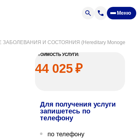
Меню
Отзывы
Вопрос — ответ
ости
Новости
БОЛЕВАНИЯ И СОСТОЯНИЯ (Hereditary Monogenic Dis
Спроси врача
СТОИМОСТЬ УСЛУГИ:
44 025
₽
Для получения услуги
ящих
запишетесь по
телефону
офилакторий «Парус»
по телефону