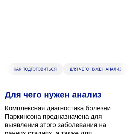
Прейскурант цен
Спроси врача
Контакты
Центр здоровья НЛМК
КАК ПОДГОТОВИТЬСЯ
ДЛЯ ЧЕГО НУЖЕН АНАЛИЗ
Адрес
398005, г. Липецк, пл. Металлургов, 1
Понедельник — пятница 7:30–20:00
Для чего нужен анализ
Суббота 08:00–16:00
Регистратура
Комплексная диагностика болезни
+7 (4742) 55-55-43
Паркинсона предназначена для
выявления этого заболевания на
Санаторий-профилакторий
ранних стадиях, а также для