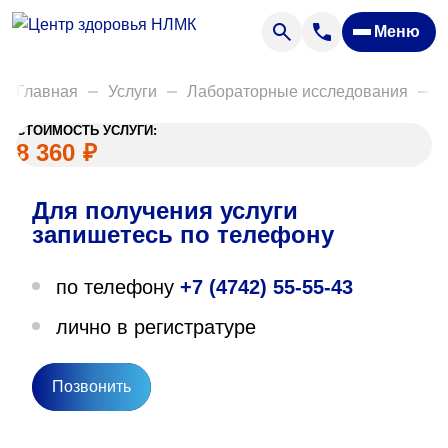
Анализы
Меню
Диагностика
Акции
Главная
Услуги
Лабораторные исследования
Д
Пациентам
СТОИМОСТЬ УСЛУГИ:
Вакансии
8 360
₽
Для получения услуги
О нас
запишетесь по телефону
Отзывы
по телефону
+7 (4742) 55-55-43
Закупки
лично в регистратуре
Вопрос — ответ
Направления деятельности
Позвонить
Новости