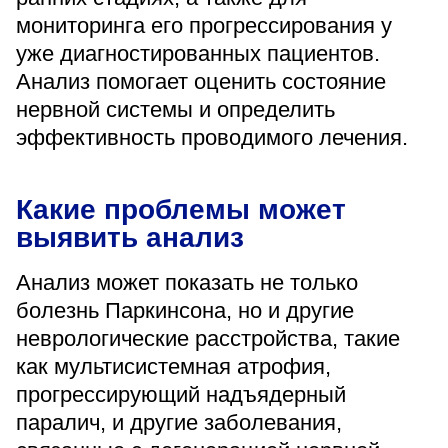
«Парус»
мониторинга его прогрессирования у
уже диагностированных пациентов.
Адрес
399000, г. Липецк, Плехановское лесничество,
Анализ помогает оценить состояние
Ленинский лесхоз, квартал 67
нервной системы и определить
Понедельник — четверг
эффективность проводимого лечения.
08:00–16:45
перерыв 12:00–12:30
Пятница
Какие проблемы может
08:00–15:45
перерыв 12:00–12:30
выявить анализ
Администратор
+7 (4742) 72-73-31
Анализ может показать не только
болезнь Паркинсона, но и другие
неврологические расстройства, такие
как мультисистемная атрофия,
прогрессирующий надъядерный
Версия для слабовидящих
паралич, и другие заболевания,