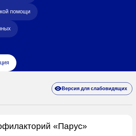
ской помощи
нных
ция
Версия для слабовидящих
офилакторий «Парус»