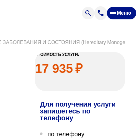
Меню
Отзывы
Вопрос — ответ
ости
Новости
БОЛЕВАНИЯ И СОСТОЯНИЯ (Hereditary Monogenic Dis
Спроси врача
СТОИМОСТЬ УСЛУГИ:
17 935
₽
Для получения услуги
ящих
запишетесь по
телефону
офилакторий «Парус»
по телефону