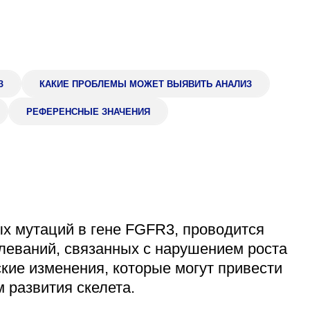
Адрес
399000, г. Липецк, П
Ленинский лесхоз, к
Понедельник — четверг
08:00–16:45
З
КАКИЕ ПРОБЛЕМЫ МОЖЕТ ВЫЯВИТЬ АНАЛИЗ
перерыв 12:00–12:30
РЕФЕРЕНСНЫЕ ЗНАЧЕНИЯ
Пятница
08:00–15:45
перерыв 12:00–12:30
Администратор
+7 (4742) 72-73-31
ых мутаций в гене FGFR3, проводится
леваний, связанных с нарушением роста
ские изменения, которые могут привести
 развития скелета.