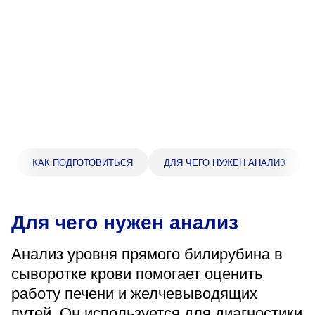
Прейскурант цен
Спроси врача
Контакты
Центр здоровья НЛМК
КАК ПОДГОТОВИТЬСЯ
ДЛЯ ЧЕГО НУЖЕН АНАЛИЗ
Адрес
398005, г. Липецк, пл. Металлургов, 1
Понедельник — пятница 7:30–20:00
Для чего нужен анализ
Суббота 08:00–16:00
Регистратура
Анализ уровня прямого билирубина в
+7 (4742) 55-55-43
сыворотке крови помогает оценить
работу печени и желчевыводящих
Санаторий-профилакторий
путей. Он используется для диагностики