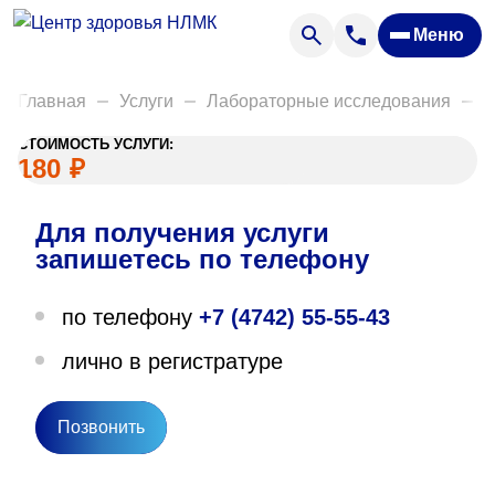
Анализы
Меню
Диагностика
Акции
Главная
Услуги
Лабораторные исследования
Б
Пациентам
СТОИМОСТЬ УСЛУГИ:
Вакансии
180
₽
Для получения услуги
О нас
запишетесь по телефону
Отзывы
по телефону
+7 (4742) 55-55-43
Закупки
лично в регистратуре
Вопрос — ответ
Направления деятельности
Позвонить
Новости