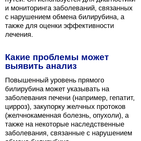
«Парус»
и мониторинга заболеваний, связанных
с нарушением обмена билирубина, а
Адрес
399000, г. Липецк, Плехановское лесничество,
также для оценки эффективности
Ленинский лесхоз, квартал 67
лечения.
Понедельник — четверг
08:00–16:45
перерыв 12:00–12:30
Какие проблемы может
Пятница
выявить анализ
08:00–15:45
перерыв 12:00–12:30
Администратор
Повышенный уровень прямого
+7 (4742) 72-73-31
билирубина может указывать на
заболевания печени (например, гепатит,
цирроз), закупорку желчных протоков
(желчнокаменная болезнь, опухоли), а
также на некоторые наследственные
Версия для слабовидящих
заболевания, связанные с нарушением