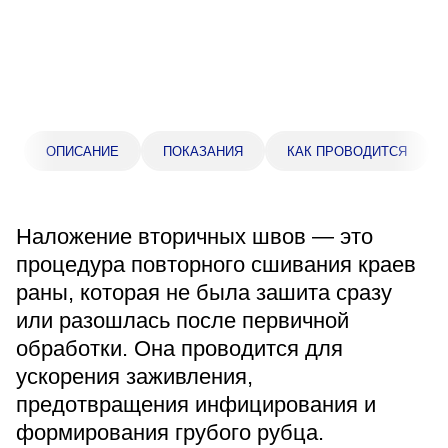
Прейскурант цен
Спроси врача
Контакты
ОПИСАНИЕ
ПОКАЗАНИЯ
КАК ПРОВОДИТСЯ
Центр здоровья НЛМК
Наложение вторичных швов — это
Адрес
398005, г. Липецк, пл. Металлургов, 1
процедура повторного сшивания краев
Понедельник — пятница 7:30–20:00
раны, которая не была зашита сразу
Суббота 08:00–16:00
или разошлась после первичной
Регистратура
обработки. Она проводится для
+7 (4742) 55-55-43
ускорения заживления,
предотвращения инфицирования и
формирования грубого рубца.
Санаторий-профилакторий