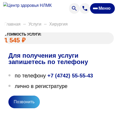
Анализы
Меню
Диагностика
Акции
Главная
Услуги
Хирургия
Пациентам
СТОИМОСТЬ УСЛУГИ:
Вакансии
1 545
₽
Для получения услуги
О нас
запишетесь по телефону
Отзывы
по телефону
+7 (4742) 55-55-43
Закупки
лично в регистратуре
Вопрос — ответ
Направления деятельности
Позвонить
Новости