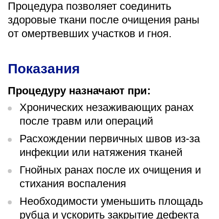
Процедура позволяет соединить
«Парус»
здоровые ткани после очищения раны
Адрес
от омертвевших участков и гноя.
399000, г. Липецк, Плехановское лесничество,
Ленинский лесхоз, квартал 67
Понедельник — четверг
Показания
08:00–16:45
перерыв 12:00–12:30
Процедуру назначают при:
Пятница
08:00–15:45
Хронических незаживающих ранах
перерыв 12:00–12:30
Администратор
после травм или операций
+7 (4742) 72-73-31
Расхождении первичных швов из-за
инфекции или натяжения тканей
Гнойных ранах после их очищения и
стихания воспаления
Необходимости уменьшить площадь
Версия для слабовидящих
рубца и ускорить закрытие дефекта