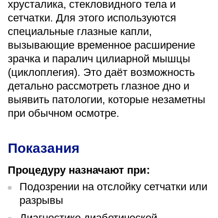
хрусталика, стекловидного тела и
«Парус»
сетчатки. Для этого используются
Адрес
специальные глазные капли,
399000, г. Липецк, Плехановское лесничество,
вызывающие временное расширение
Ленинский лесхоз, квартал 67
зрачка и паралич цилиарной мышцы
Понедельник — четверг
08:00–16:45
(циклоплегия). Это даёт возможность
перерыв 12:00–12:30
детально рассмотреть глазное дно и
Пятница
выявить патологии, которые незаметны
08:00–15:45
перерыв 12:00–12:30
при обычном осмотре.
Администратор
+7 (4742) 72-73-31
Показания
Процедуру назначают при:
Подозрении на отслойку сетчатки или
разрывы
Версия для слабовидящих
Диагностике диабетической