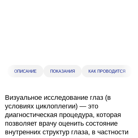
Прейскурант цен
Спроси врача
Контакты
Центр здоровья НЛМК
ОПИСАНИЕ
ПОКАЗАНИЯ
КАК ПРОВОДИТСЯ
Адрес
398005, г. Липецк, пл. Металлургов, 1
Понедельник — пятница 7:30–20:00
Визуальное исследование глаз (в
Суббота 08:00–16:00
Регистратура
условиях циклоплегии) — это
+7 (4742) 55-55-43
диагностическая процедура, которая
позволяет врачу оценить состояние
внутренних структур глаза, в частности
Санаторий-профилакторий