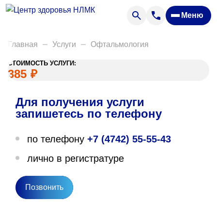
Анализы
Меню
Диагностика
Акции
Главная
Услуги
Офтальмология
Пациентам
СТОИМОСТЬ УСЛУГИ:
Вакансии
385
₽
Для получения услуги
О нас
запишетесь по телефону
Отзывы
по телефону
+7 (4742) 55-55-43
Закупки
лично в регистратуре
Вопрос — ответ
Направления деятельности
Позвонить
Новости