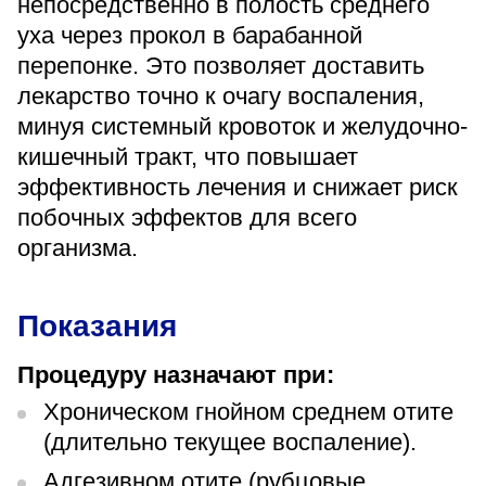
непосредственно в полость среднего
«Парус»
уха через прокол в барабанной
перепонке. Это позволяет доставить
Адрес
399000, г. Липецк, Плехановское лесничество,
лекарство точно к очагу воспаления,
Ленинский лесхоз, квартал 67
минуя системный кровоток и желудочно-
Понедельник — четверг
08:00–16:45
кишечный тракт, что повышает
перерыв 12:00–12:30
эффективность лечения и снижает риск
Пятница
побочных эффектов для всего
08:00–15:45
перерыв 12:00–12:30
организма.
Администратор
+7 (4742) 72-73-31
Показания
Процедуру назначают при:
Хроническом гнойном среднем отите
(длительно текущее воспаление).
Версия для слабовидящих
Адгезивном отите (рубцовые