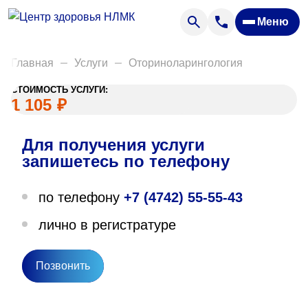
Анализы
Меню
Диагностика
Акции
Главная
Услуги
Оториноларингология
Пациентам
СТОИМОСТЬ УСЛУГИ:
Вакансии
1 105
₽
Для получения услуги
О нас
запишетесь по телефону
Отзывы
по телефону
+7 (4742) 55-55-43
Закупки
лично в регистратуре
Вопрос — ответ
Направления деятельности
Позвонить
Новости